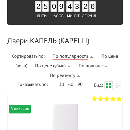
2
5
0
9
4
3
2
5
ДНЕЙ
ЧАСОВ
МИНУТ
СЕКУНД
Двери КАПЕЛЬ (KAPELLI)
Сортировать по:
По популярности
По цене
(возр)
По цене (убыв)
По новизне
По рейтингу
Показывать по:
30
60
90
Вид:
В наличии