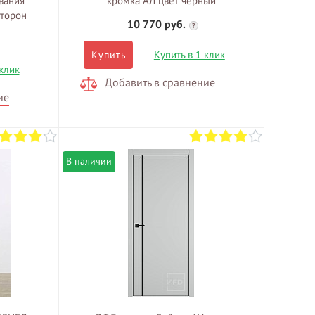
вания
кромка АЛ цвет чёрный
сторон
10 770 руб.
?
Купить в 1 клик
Купить
 клик
Добавить в сравнение
ие
В наличии