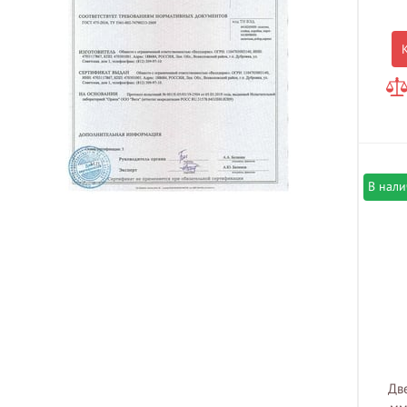
В нал
Дв