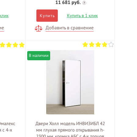
11 681 руб.
?
 клик
Купить в 1 клик
Купить
ие
Добавить в сравнение
В наличии
Эмалекс
Двери Холл модель ИНВИЗИБЛ 42
 c 4-х
мм глухая прямого открывания h-
2300 мм, кромка АБС с 4-х торцов