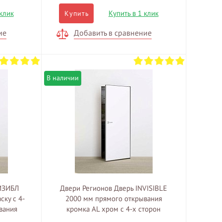
 клик
Купить в 1 клик
Купить
ие
Добавить в сравнение
В наличии
ИЗИБЛ
Двери Регионов Дверь INVISIBLE
ску c 4-
2000 мм прямого открывания
вания
кромка AL хром c 4-x сторон