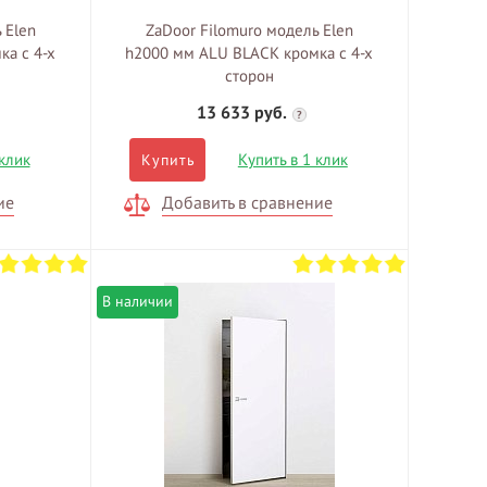
 Elen
ZaDoor Filomuro модель Elen
а с 4-х
h2000 мм ALU BLACK кромка с 4-х
сторон
13 633 руб.
?
 клик
Купить в 1 клик
Купить
ие
Добавить в сравнение
В наличии