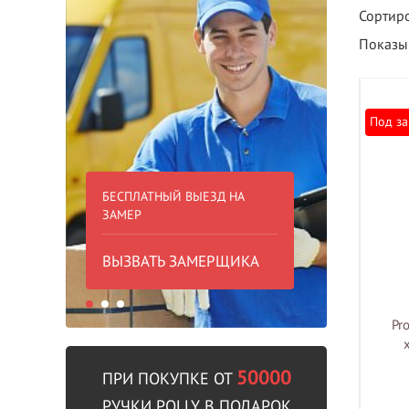
Сортиро
Показыв
Под за
БЕСПЛАТНЫЙ ВЫЕЗД НА
БЕСПЛА
ЗАМЕР
000 РУБ
ВЫЗВАТЬ ЗАМЕРЩИКА
В пре
Pr
50000
ПРИ ПОКУПКЕ ОТ
РУЧКИ POLLY В ПОДАРОК