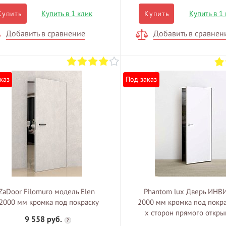
Купить в 1 клик
Купить в 1
Купить
Купить
Добавить в сравнение
Добавить в сравнен
каз
Под заказ
ZaDoor Filomuro модель Elen
Phantom lux Дверь ИНВ
2000 мм кромка под покраску
2000 мм кромка под покра
x сторон прямого откры
9 558 руб.
?