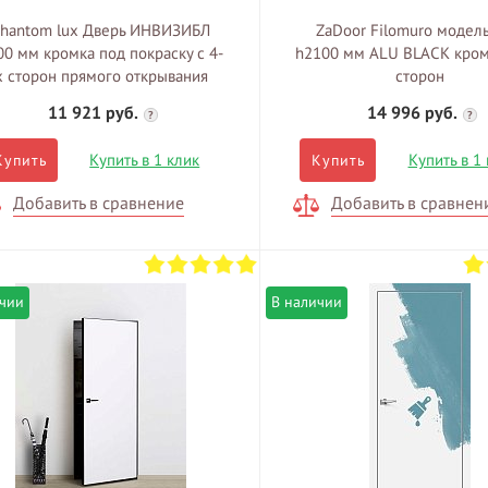
hantom lux Дверь ИНВИЗИБЛ
ZaDoor Filomuro модель
00 мм кромка под покраску c 4-
h2100 мм ALU BLACK кромк
x сторон прямого открывания
сторон
11 921 руб.
14 996 руб.
?
?
Купить в 1 клик
Купить в 1
Купить
Купить
Добавить в сравнение
Добавить в сравнен
ичии
В наличии