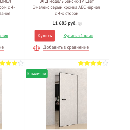
ИЗИБЛ
ВФД модель Бейсик-1V цвет
ром c 4-
Эмалекс серый кромка АБС чёрная
вания
c 4-х сторон
11 685 руб.
?
 клик
Купить в 1 клик
Купить
ие
Добавить в сравнение
В наличии