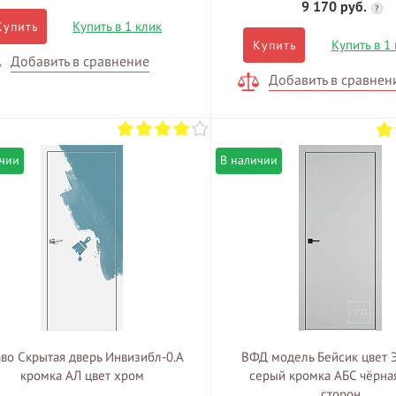
9 170 руб.
?
Купить в 1 клик
Купить
Купить в 1
Купить
Добавить в сравнение
Добавить в сравнен
ичии
В наличии
во Скрытая дверь Инвизибл-0.А
ВФД модель Бейсик цвет 
кромка АЛ цвет хром
серый кромка АБС чёрная
сторон