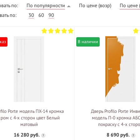
вать по:
По популярности
По цене (возр)
По цене 
ать по:
30
60
90
каз
В наличии
ВЫГОДНОЕ ПРЕДЛОЖЕНИЕ
ТНАЯ ДОСТАВКА ОТ 40
*
Двери фабрики
Краснодеревщик по
делах МКАД
выгодным ценам
ofilo Porte модель ПХ-14 кромка
Дверь Profilo Porte Инв
хром с 4-х сторон цвет Белый
модель П-0 кромка АБС
матовый
покраску c 4-x стор
16 280 руб.
8 690 руб.
?
?