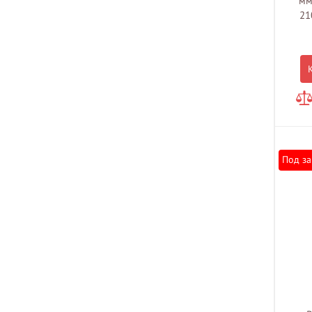
мм
21
Под за