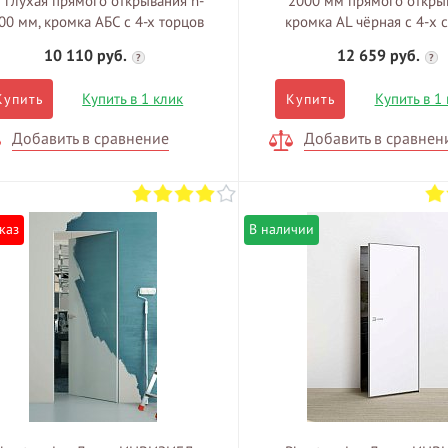
 глухая прямого открывания h-
2000 мм прямого откры
00 мм, кромка АБС с 4-х торцов
кромка AL чёрная c 4-x 
10 110 руб.
12 659 руб.
?
?
Купить в 1 клик
Купить в 1
Купить
Купить
Добавить в сравнение
Добавить в сравнен
каз
В наличии