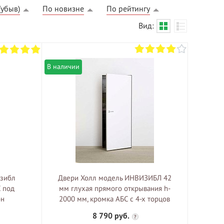
(убыв)
По новизне
По рейтингу
Вид:
В наличии
БЕСПЛАТНЫЙ ВЫЕЗД НА
ЗАМЕР
ВЫЗВАТЬ ЗАМЕРЩИКА
изибл
Двери Холл модель ИНВИЗИБЛ 42
 под
мм глухая прямого открывания h-
он
2000 мм, кромка АБС с 4-х торцов
8 790 руб.
?