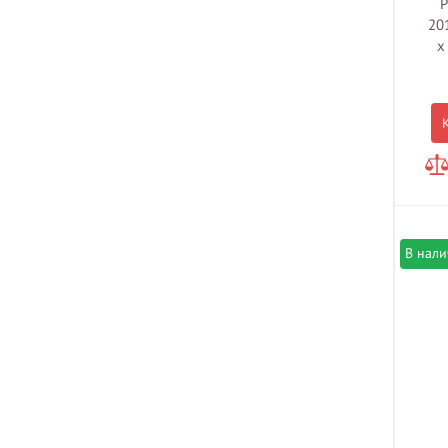
P
20
x
В нал