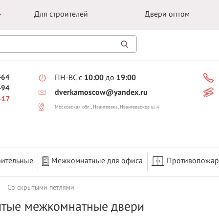
Для строителей
Двери оптом
-64
ПН-ВС с
10:00
до
19:00
-94
dverkamoscow@yandex.ru
-17
Московская обл., Ивантеевка, Ивантеевское ш. 4
оительные
Межкомнатные для офиса
Противопожа
Со скрытыми петлями
тые межкомнатные двери