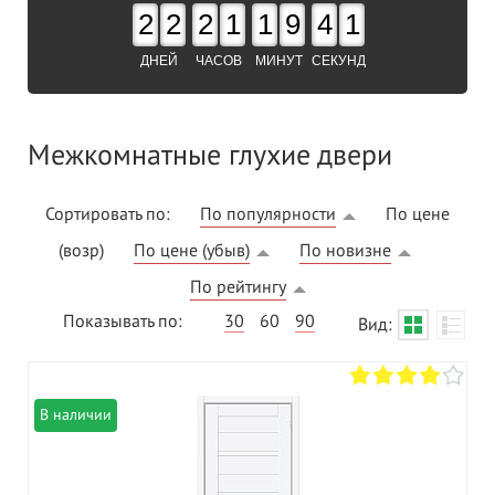
2
2
2
1
1
9
4
0
ДНЕЙ
ЧАСОВ
МИНУТ
СЕКУНД
Межкомнатные глухие двери
Сортировать по:
По популярности
По цене
(возр)
По цене (убыв)
По новизне
По рейтингу
Показывать по:
30
60
90
Вид:
В наличии