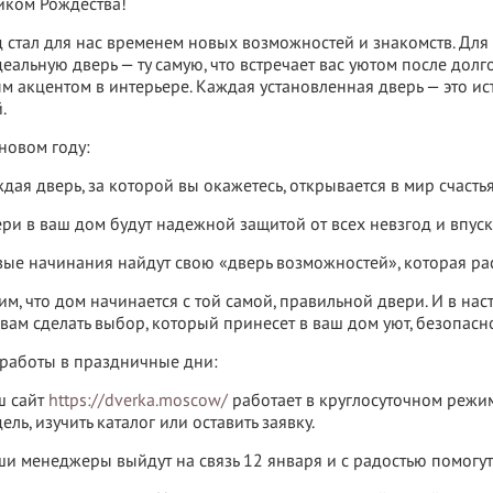
иком Рождества!
д стал для нас временем новых возможностей и знакомств. Дл
еальную дверь — ту самую, что встречает вас уютом после долг
м акцентом в интерьере. Каждая установленная дверь — это ист
.
 новом году:
дая дверь, за которой вы окажетесь, открывается в мир счастья
ри в ваш дом будут надежной защитой от всех невзгод и впус
ые начинания найдут свою «дверь возможностей», которая рас
м, что дом начинается с той самой, правильной двери. И в н
вам сделать выбор, который принесет в ваш дом уют, безопаснос
 работы в праздничные дни:
ш сайт
https://dverka.moscow/
работает в круглосуточном режи
ель, изучить каталог или оставить заявку.
и менеджеры выйдут на связь 12 января и с радостью помогут 