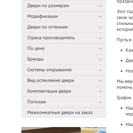
праздн
Двери по размерам
Этот го
Модификации
свою ид
стильны
Двери по оттенкам
историй
Страна производитель
Пусть в
По цене
Каж
Бренды
Две
Системы открывания
Нов
Вид остекления двери
Мы вери
помочь 
Комплектация двери
График
Погонаж
На
Межкомнатные двери на заказ
мод
Наш