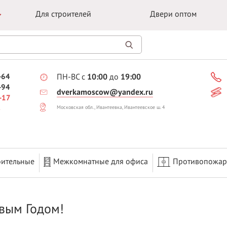
Для строителей
Двери оптом
-64
ПН-ВС с
10:00
до
19:00
-94
dverkamoscow@yandex.ru
-17
Московская обл., Ивантеевка, Ивантеевское ш. 4
оительные
Межкомнатные для офиса
Противопожа
вым Годом!