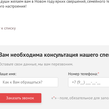
 души желаем вам в Новом году ярких свершений, семейного те
го настроения!
 к списку
Вам необходима консультация нашего спе
ВЫГОДНОЕ ПРЕДЛОЖЕНИЕ
ТНАЯ ДОСТАВКА ОТ 40
*
Оставьте свои данные, мы вам перезвоним.
Двери фабрики
Краснодеревщик по
Ваше имя:
Номер телефона:
*
делах МКАД
выгодным ценам
«
*
» - поле, обязательное для зап