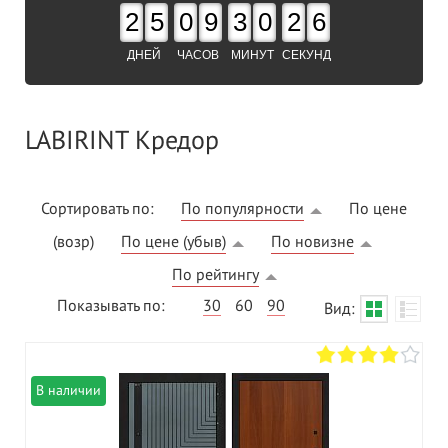
2
5
0
9
3
0
2
5
ДНЕЙ
ЧАСОВ
МИНУТ
СЕКУНД
LABIRINT Кредор
Сортировать по:
По популярности
По цене
(возр)
По цене (убыв)
По новизне
По рейтингу
Показывать по:
30
60
90
Вид:
В наличии