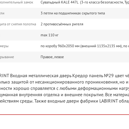
полнительный замок
Сувальдный KALE 447L (3-го класса безопасности, Ту
тли
3 петли на подшипниках скрытого типа
ита от снятия полотна
2 противосъёмных ригеля
с
m​ax 110 кг
змеры
по коробу 960х2050 мм (внешний 1135х2135 мм), по
крывание
Правое, левое
RINT Входная металлическая дверь Кредор панель №29 цвет чё
олько защитой от несанкционированного проникновения, но 
ности хорошо справляется с любыми деформационными нагру
уманная внутренняя отделка и внешнее покрытие. Все матери
ействиям среды. Также входные двери фабрики LABIRINT обла