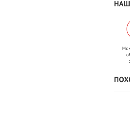
НАШ
Мом
о
ПОХ