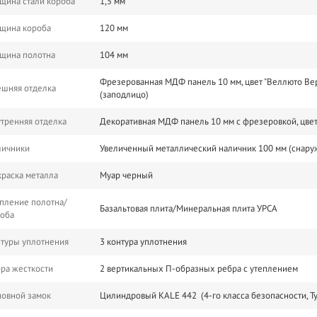
щина стали короба
1,5 мм
щина короба
120 мм
щина полотна
104 мм
Фрезерованная МДФ панель 10 мм, цвет "Веллюто Верд
шняя отделка
(заподлицо)
тренняя отделка
Декоративная МДФ панель 10 мм с фрезеровкой, цвет
личники
Увеличенный металлический наличник 100 мм (снару
раска металла
Муар черный
пление полотна/
Базальтовая плита/Минеральная плита УРСА
роба
туры уплотнения
3 контура уплотнения
ра жесткости
2 вертикальных П-образных ребра с утеплением
овной замок
Цилиндровый KALE 442 (4-го класса безопасности, Т