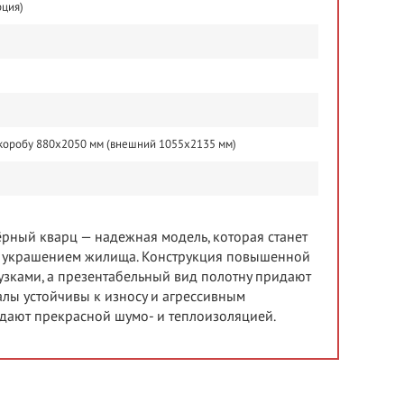
рция)
 коробу 880х2050 мм (внешний 1055х2135 мм)
рный кварц — надежная модель, которая станет
и украшением жилища. Конструкция повышенной
зками, а презентабельный вид полотну придают
алы устойчивы к износу и агрессивным
дают прекрасной шумо- и теплоизоляцией.