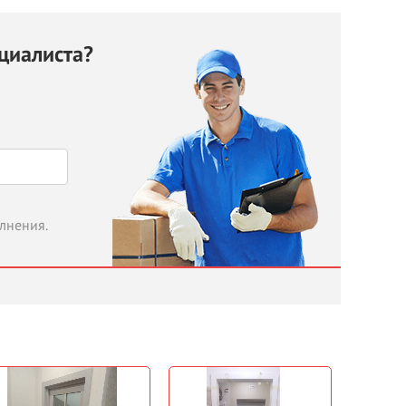
циалиста?
олнения.