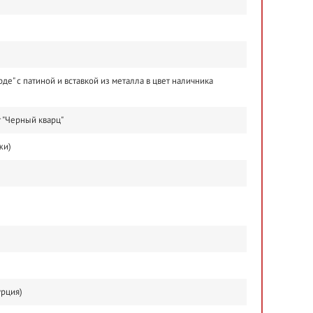
е" с патиной и вставкой из металла в цвет наличника
 "Черный кварц"
жи)
урция)