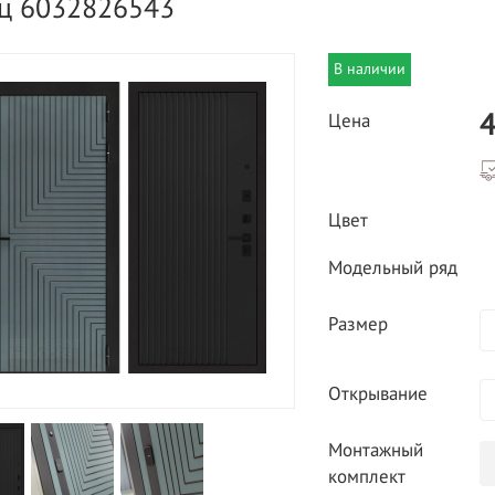
ц 6032826543
В наличии
4
Цена
ВЫГОДНОЕ ПРЕДЛОЖЕНИЕ
Цвет
ТНАЯ ДОСТАВКА ОТ 40
*
Двери фабрики
Модельный ряд
Краснодеревщик по
делах МКАД
выгодным ценам
Размер
Открывание
Монтажный
комплект