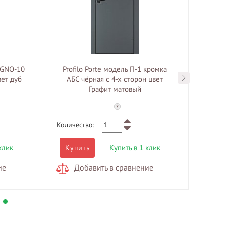
EGNO-10
Profilo Porte модель П-1 кромка
Prof
вет дуб
АБС чёрная с 4-х сторон цвет
АБС
Графит матовый
?
Количество:
Количе
клик
Купить в 1 клик
Купить
Куп
ие
Добавить в сравнение
Д