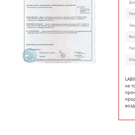
До
Пе
Защ
Ве
Ра
От
LABI
не т
проч
прод
возд