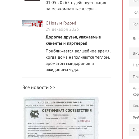
Тол
01.05.20265 г. действует акция
на межкомнатные двери...
Тол
С Новым Годом!
Тол
29 декабря 2025
Дорогие друзья, уважаемые
Вне
клиенты и партнеры!
Приближается волшебное время,
Вну
когда дома наполняются теплом,
ароматом мандаринов и
На
ожиданием чуда.
Пок
Все новости
Уте
ко
Кон
Реб
Осн