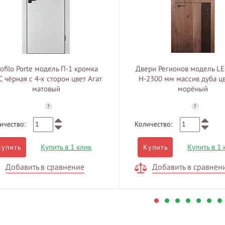
rofilo Porte модель П-1 кромка
Двери Регионов модель L
С чёрная с 4-х сторон цвет Агат
H-2300 мм массив дуба ц
матовый
морёный
?
?
ичество:
Количество:
Купить в 1 клик
Купить в 1 
Купить
Купить
Добавить в сравнение
Добавить в сравнен