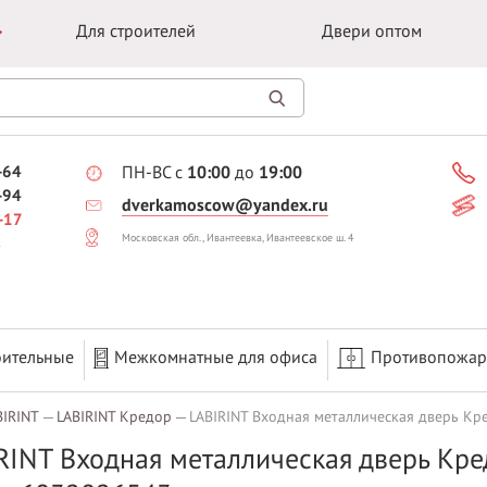
Для строителей
Двери оптом
-64
ПН-ВС с
10:00
до
19:00
-94
dverkamoscow@yandex.ru
-17
Московская обл., Ивантеевка, Ивантеевское ш. 4
оительные
Межкомнатные для офиса
Противопожа
BIRINT
LABIRINT Кредор
LABIRINT Входная металлическая дверь Кр
RINT Входная металлическая дверь Кр