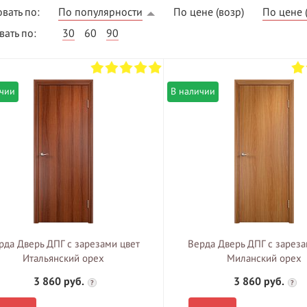
вать по:
По популярности
По цене (возр)
По цене 
ать по:
30
60
90
ичии
В наличии
ВЫГОДНОЕ ПРЕДЛОЖЕНИЕ
ТНАЯ ДОСТАВКА ОТ 40
*
Двери фабрики
Краснодеревщик по
делах МКАД
выгодным ценам
рда Дверь ДПГ с зарезами цвет
Верда Дверь ДПГ с зареза
Итальянский орех
Миланский орех
3 860 руб.
3 860 руб.
?
?