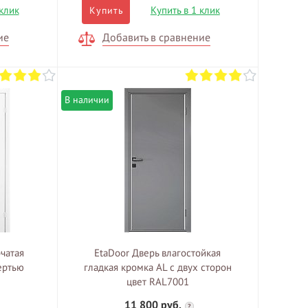
 клик
Купить в 1 клик
Купить
ие
Добавить в сравнение
В наличии
рчатая
EtaDoor Дверь влагостойкая
ертью
гладкая кромка AL с двух сторон
цвет RAL7001
11 800 руб.
?