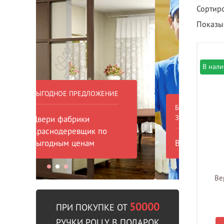
Сортиро
Показыв
В нал
БЕСПЛАТНЫЙ ВЫЕЗД НА
БЕСПЛА
ЗАМЕР
000 РУБ
ВЫЗВАТЬ ЗАМЕРЩИКА
В пре
Ве
50000
ПРИ ПОКУПКЕ ОТ
РУЧКИ POLLY В ПОДАРОК