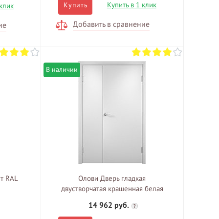
Купить в 1 клик
Купить
 клик
Добавить в сравнение
ие
В наличии
ет RAL
Олови Дверь гладкая
двустворчатая крашенная белая
14 962 руб.
?