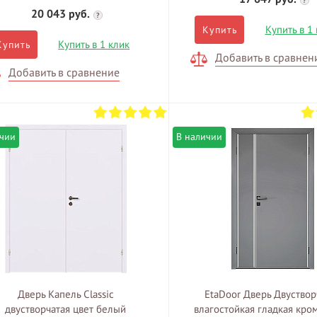
?
20 043 руб.
?
Купить в 1
Купить
Купить в 1 клик
Купить
Добавить в сравнен
Добавить в сравнение
ичии
В наличии
Дверь Капель Classic
EtaDoor Дверь Двуствор
двустворчатая цвет белый
влагостойкая гладкая кром