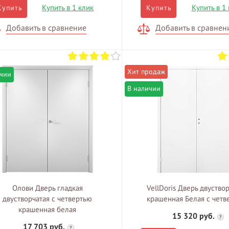
Купить в 1 клик
Купить в 1
Купить
Купить
Добавить в сравнение
Добавить в сравнен
ичии
В наличии
Олови Дверь гладкая
VellDoris Дверь двуство
двустворчатая с четвертью
крашенная Белая с четв
крашенная белая
15 320 руб.
?
17 703 руб.
?