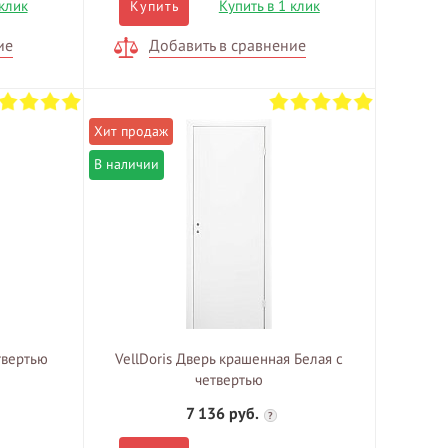
 клик
Купить в 1 клик
Купить
ие
Добавить в сравнение
В наличии
твертью
VellDoris Дверь крашенная Белая с
четвертью
7 136 руб.
?