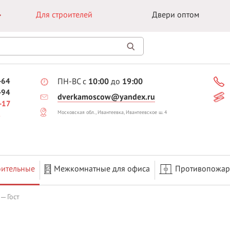
Для строителей
Двери оптом
-64
ПН-ВС с
10:00
до
19:00
-94
dverkamoscow@yandex.ru
-17
Московская обл., Ивантеевка, Ивантеевское ш. 4
оительные
Межкомнатные для офиса
Противопожа
Гост