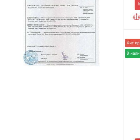
В нал