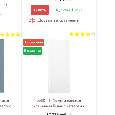
 клик
Купить в 1 клик
Купить
ие
Добавить в сравнение
В наличии
рчатая
VellDoris Дверь усиленная
твертью
крашенная Белая с четвертью
17 223 руб.