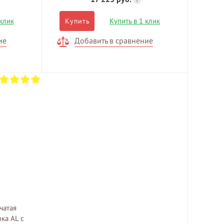
?
 клик
Купить в 1 клик
Купить
ие
Добавить в сравнение
чатая
ка AL с