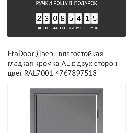
РУЧКИ POLLY В ПОДАРОК
2
3
0
8
5
4
1
4
ДНЕЙ
ЧАСОВ
МИНУТ
СЕКУНД
EtaDoor Дверь влагостойкая
гладкая кромка AL с двух сторон
цвет RAL7001 4767897518