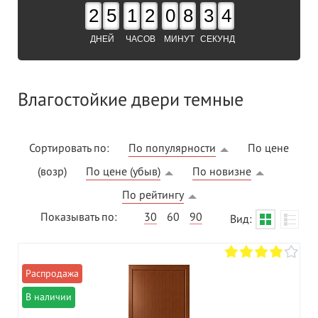
2
5
1
2
0
8
3
3
ДНЕЙ
ЧАСОВ
МИНУТ
СЕКУНД
Влагостойкие двери темные
Сортировать по:
По популярности
По цене
(возр)
По цене (убыв)
По новизне
По рейтингу
Показывать по:
30
60
90
Вид:
В наличии