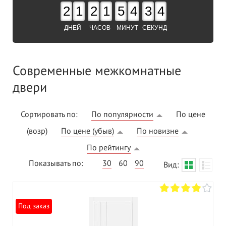
2
1
2
1
5
4
3
3
ДНЕЙ
ЧАСОВ
МИНУТ
СЕКУНД
Современные межкомнатные
двери
Сортировать по:
По популярности
По цене
(возр)
По цене (убыв)
По новизне
По рейтингу
Показывать по:
30
60
90
Вид:
Под заказ