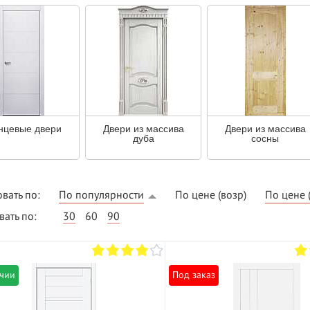
нцевые двери
Двери из массива
Двери из массива
ВЫГОДНОЕ ПРЕДЛОЖЕНИЕ
дуба
сосны
ТНАЯ ДОСТАВКА ОТ 40
*
Двери фабрики
Краснодеревщик по
вать по:
По популярности
По цене (возр)
По цене 
делах МКАД
выгодным ценам
ать по:
30
60
90
ичии
Под заказ