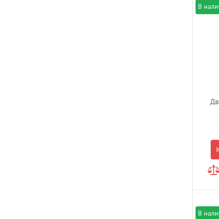
В нал
Дв
В нал