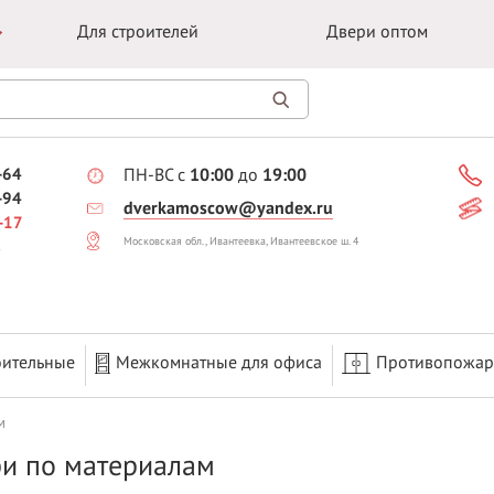
Для строителей
Двери оптом
-64
ПН-ВС с
10:00
до
19:00
-94
dverkamoscow@yandex.ru
-17
Московская обл., Ивантеевка, Ивантеевское ш. 4
оительные
Межкомнатные для офиса
Противопожа
м
и по материалам