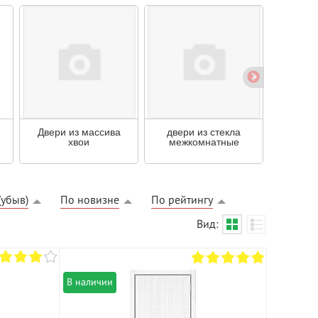
Двери из массива
двери из стекла
двери 
хвои
межкомнатные
БЕСПЛАТНЫЙ ВЫЕЗД НА
ЗАМЕР
(убыв)
По новизне
По рейтингу
ВЫЗВАТЬ ЗАМЕРЩИКА
Вид:
В наличии