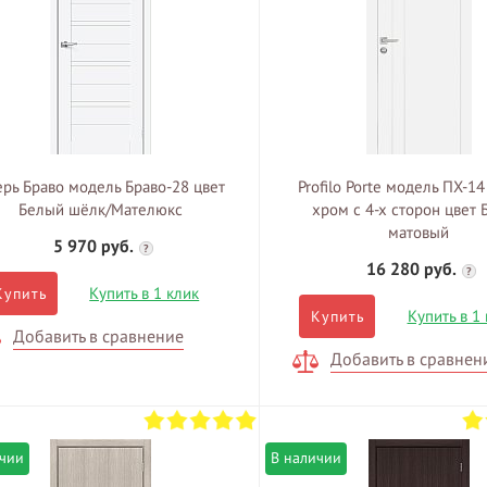
рь Браво модель Браво-28 цвет
Profilo Porte модель ПХ-1
Белый шёлк/Мателюкс
хром с 4-х сторон цвет
матовый
5 970 руб.
?
16 280 руб.
?
Купить в 1 клик
Купить
Купить в 1
Купить
Добавить в сравнение
Добавить в сравнен
ичии
В наличии