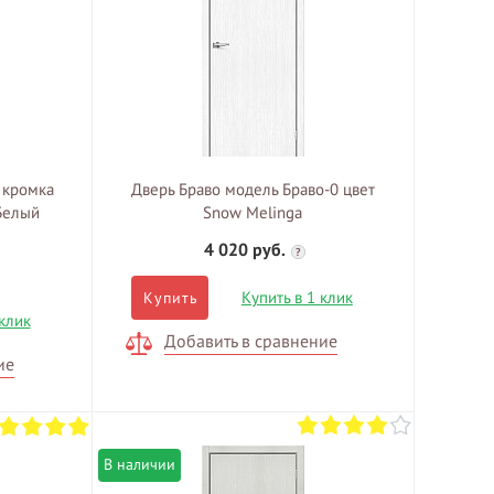
4 кромка
Дверь Браво модель Браво-0 цвет
 Белый
Snow Melinga
4 020 руб.
?
Купить в 1 клик
Купить
 клик
Добавить в сравнение
ие
В наличии