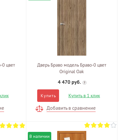
-0 цвет
Дверь Браво модель Браво-0 цвет
Original Oak
4 470 руб.
?
 клик
Купить в 1 клик
Купить
ие
Добавить в сравнение
В наличии