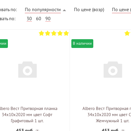
вать по:
По популярности
По цене (возр)
По цене 
ать по:
30
60
90
ичии
В наличии
ВЫГОДНОЕ ПРЕДЛОЖЕНИЕ
ТНАЯ ДОСТАВКА ОТ 40
*
Двери фабрики
Краснодеревщик по
делах МКАД
выгодным ценам
lbero Вест Притворная планка
Albero Вест Притворная 
34х10х2020 мм цвет Софт
34х10х2020 мм цвет 
Графитовый 1 шт.
Жемчужный 1 шт.
453 руб.
453 руб.