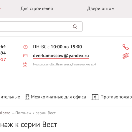
Для строителей
Двери оптом
-64
ПН-ВС с
10:00
до
19:00
-94
dverkamoscow@yandex.ru
-17
Московская обл., Ивантеевка, Ивантеевское ш. 4
оительные
Межкомнатные для офиса
Противопожа
Albero
Погонаж к серии Вест
наж к серии Вест