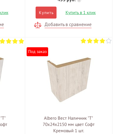
?
 клик
Купить в 1 клик
Купить
ие
Добавить в сравнение
Под заказ
"Т"
Albero Вест Наличник "Т"
Софт
70х24х2150 мм цвет Софт
Кремовый 1 шт.