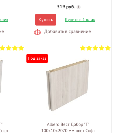
519 руб.
?
 клик
Купить в 1 клик
Купить
ие
Добавить в сравнение
Под заказ
Т"
Albero Вест Добор "Т"
Софт
100х10х2070 мм цвет Софт