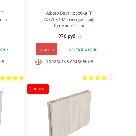
"Т"
Albero Вест Коробка "Т"
Софт
70х28х2070 мм цвет Софт
Кремовый 1 шт.
976 руб.
?
 клик
Купить в 1 клик
Купить
ие
Добавить в сравнение
Под заказ