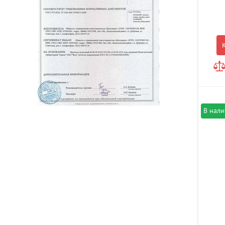
В нал