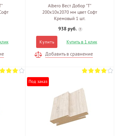
Т"
Albero Вест Добор "Т"
Софт
200х10х2070 мм цвет Софт
Кремовый 1 шт.
938 руб.
?
 клик
Купить в 1 клик
Купить
ие
Добавить в сравнение
Под заказ