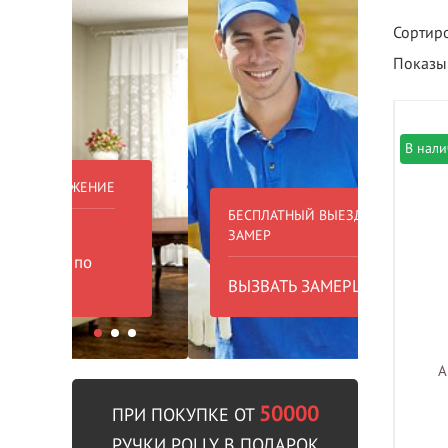
Сортиро
Показыв
В нал
БЕСПЛАТНЫЙ ВЫЕЗД НА
БЕСПЛА
ЗАМЕР
000 РУБ
ВЫЗВАТЬ ЗАМЕРЩИКА
В пре
A
50000
ПРИ ПОКУПКЕ ОТ
РУЧКИ POLLY В ПОДАРОК