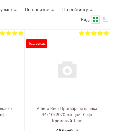
(убыв)
По новизне
По рейтингу
Вид:
Под заказ
БЕСПЛАТНЫЙ ВЫЕЗД НА
ЗАМЕР
ВЫЗВАТЬ ЗАМЕРЩИКА
планка
Albero Вест Притворная планка
Софт
34х10х2020 мм цвет Софт
Кремовый 1 шт.
453 руб.