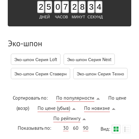
2
5
0
7
2
8
3
3
ДНЕЙ
ЧАСОВ
МИНУТ
СЕКУНД
Эко-шпон
Эко-шпон Серия Loft
Эко-шпон Серия Next
Эко-шпон Серия Ставерн
Эко-шпон Серия Техно
Сортировать по:
По популярности
По цене
(возр)
По цене (убыв)
По новизне
По рейтингу
Показывать по:
30
60
90
Вид: