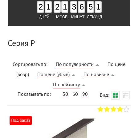
2
1
2
1
3
6
5
0
ДНЕЙ
ЧАСОВ
МИНУТ
СЕКУНД
Серия P
Сортировать по:
По популярности
По цене
(возр)
По цене (убыв)
По новизне
По рейтингу
Показывать по:
30
60
90
Вид:
Под заказ