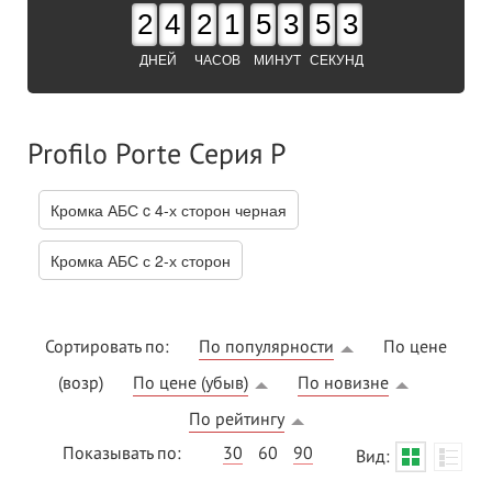
2
4
2
1
5
3
5
3
ДНЕЙ
ЧАСОВ
МИНУТ
СЕКУНД
Profilo Porte Серия P
Кромка АБС c 4-х сторон черная
Кромка АБС с 2-х сторон
Сортировать по:
По популярности
По цене
(возр)
По цене (убыв)
По новизне
По рейтингу
Показывать по:
30
60
90
Вид: