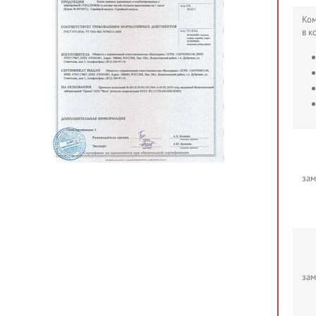
Ком
в к
зам
зам