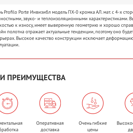
ь Profilo Porte Инвизибл модель ПХ-0 кромка АЛ. мат. c 4-x ст
ностными, звуко- и теплоизоляционными характеристиками. 
костью к износу, имеет выверенную геометрию и хорошо справ
йн полотна отражает актуальные тенденции, поэтому оно буд
рьерах. Высокое качество конструкции исключает деформацию
луатации.
И ПРЕИМУЩЕСТВА
ентальная
Оперативная
Очень гибкие
Высоко
бработка
доставка
цены
д