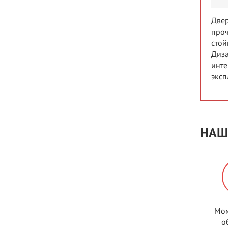
Двер
проч
стой
Диза
инте
эксп
НАШ
Мом
о