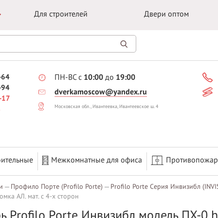
Для строителей
Двери оптом
-64
ПН-ВС с
10:00
до
19:00
-94
dverkamoscow@yandex.ru
-17
Московская обл., Ивантеевка, Ивантеевское ш. 4
оительные
Межкомнатные для офиса
Противопожа
и
Профило Порте (Profilo Porte)
Profilo Porte Серия Инвизибл (INVI
мка АЛ. мат. c 4-x сторон
ь Profilo Porte Инвизибл модель ПХ-0 h