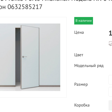
он 0632585217
В наличии
1
Цена
ВЫГОДНОЕ ПРЕДЛОЖЕНИЕ
Цвет
ТНАЯ ДОСТАВКА ОТ 40
*
Двери фабрики
Модельный ряд
Краснодеревщик по
делах МКАД
выгодным ценам
Размер
Коробка