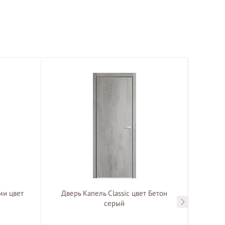
ми цвет
Дверь Капель Classic цвет Бетон
Верда
серый