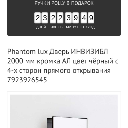
РУЧКИ POLLY В ПОДАРОК
2
3
2
2
3
9
4
8
ДНЕЙ
ЧАСОВ
МИНУТ
СЕКУНД
Phantom lux Дверь ИНВИЗИБЛ
2000 мм кромка АЛ цвет чёрный c
4-x сторон прямого открывания
7923926545