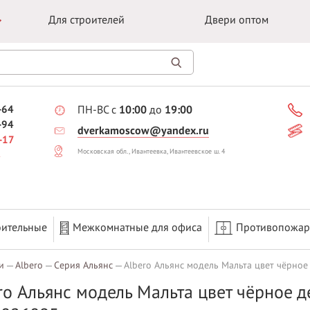
Для строителей
Двери оптом
-64
ПН-ВС с
10:00
до
19:00
-94
dverkamoscow@yandex.ru
-17
Московская обл., Ивантеевка, Ивантеевское ш. 4
оительные
Межкомнатные для офиса
Противопожа
и
Albero
Серия Альянс
Albero Альянс модель Мальта цвет чёрное
ro Альянс модель Мальта цвет чёрное д