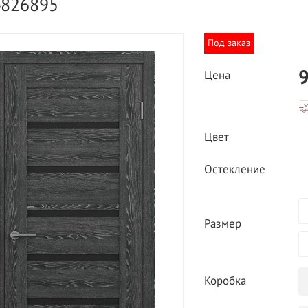
4826895
Под заказ
9
Цена
ВЫГОДНОЕ ПРЕДЛОЖЕНИЕ
Цвет
ТНАЯ ДОСТАВКА ОТ 40
*
Двери фабрики
Остекление
Краснодеревщик по
делах МКАД
выгодным ценам
Размер
Коробка