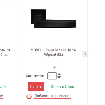
альная
MORELLI Ручка DIY MH-48-S6
MOR
1 шт.
Чёрный (BL)
?
Количество:
Количе
клик
Купить в 1 клик
Купить
Куп
ие
Добавить в сравнение
Д