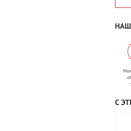
НАШ
Мом
о
С Э