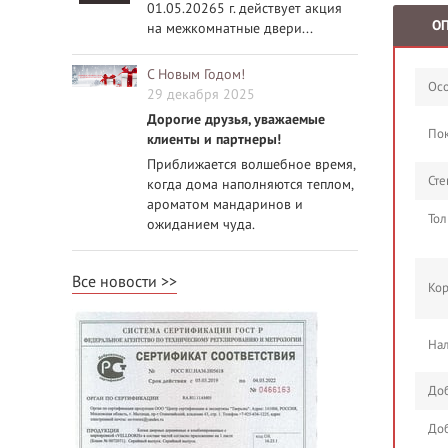
01.05.20265 г. действует акция
О
на межкомнатные двери...
С Новым Годом!
Осо
29 декабря 2025
Дорогие друзья, уважаемые
По
клиенты и партнеры!
Приближается волшебное время,
Сте
когда дома наполняются теплом,
ароматом мандаринов и
Тол
ожиданием чуда.
Все новости
Кор
Нал
Доб
Доб