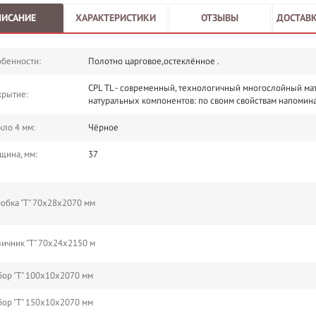
ПИСАНИЕ
ХАРАКТЕРИСТИКИ
ОТЗЫВЫ
ДОСТАВК
бенности:
Полотно царговое,остеклённое .
CPL TL - современный, технологичный многослойный ма
крытие:
натуральных компонентов: по своим свойствам напомин
кло 4 мм:
Чёрное
щина, мм:
37
обка "Т" 70х28х2070 мм
ичник "Т" 70х24х2150 м
ор "Т" 100х10х2070 мм
ор "Т" 150х10х2070 мм