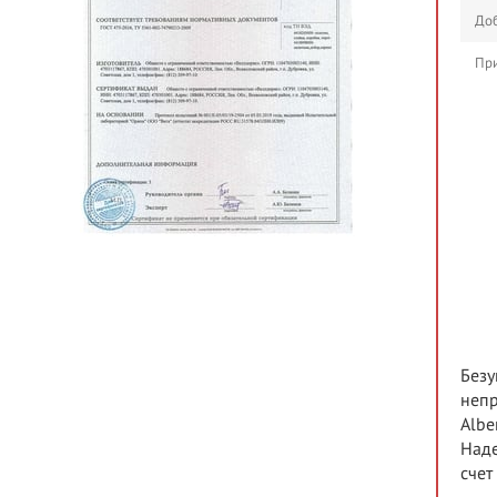
Доб
При
Безу
непр
Albe
Наде
счет