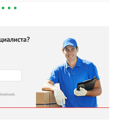
циалиста?
олнения.