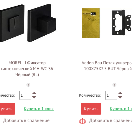
MORELLI Фиксатор
Adden Bau Петля универс
сантехнический MH-WC-S6
100X75X2.5 BUT Чёрный 
Чёрный (BL)
?
?
ичество:
Количество:
Купить в 1 клик
Купить в 1 
Купить
Купить
Добавить в сравнение
Добавить в сравнен