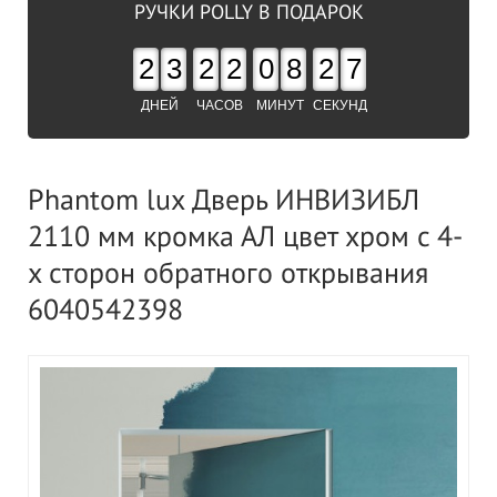
РУЧКИ POLLY В ПОДАРОК
2
3
2
2
0
8
2
7
ДНЕЙ
ЧАСОВ
МИНУТ
СЕКУНД
Phantom lux Дверь ИНВИЗИБЛ
2110 мм кромка АЛ цвет хром c 4-
x сторон обратного открывания
6040542398