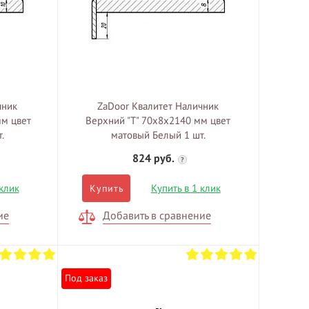
чник
ZaDoor Квалитет Наличник
мм цвет
Верхний "T" 70х8х2140 мм цвет
.
матовый Белый 1 шт.
824 руб.
?
 клик
Купить в 1 клик
Купить
ие
Добавить в сравнение
Под заказ