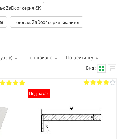
аж ZaDoor серия SK
te
Погонаж ZaDoor серия Квалитет
(убыв)
По новизне
По рейтингу
БЕСПЛАТНЫЙ ВЫЕЗД НА
Вид:
ЗАМЕР
ВЫЗВАТЬ ЗАМЕРЩИКА
Под заказ