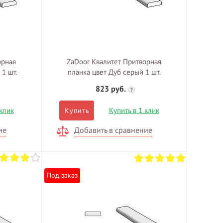
орная
ZaDoor Квалитет Притворная
 1 шт.
планка цвет Дуб серый 1 шт.
823 руб.
?
 клик
Купить в 1 клик
Купить
ие
Добавить в сравнение
Под заказ