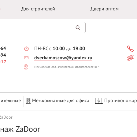
Для строителей
Двери оптом
-64
ПН-ВС с
10:00
до
19:00
-94
dverkamoscow@yandex.ru
-17
Московская обл., Ивантеевка, Ивантеевское ш. 4
оительные
Межкомнатные для офиса
Противопожа
ZaDoor
наж ZaDoor