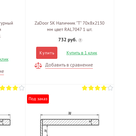
гурный
ZaDoor SK Наличник "Т" 70х8х2130
м
мм цвет RAL7047 1 шт.
.
732 руб.
?
Купить в 1 клик
Купить
 клик
Добавить в сравнение
ие
Под заказ