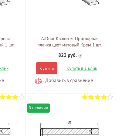
орная
ZaDoor Квалитет Притворная
й 1 шт.
планка цвет матовый Крем 1 шт.
823 руб.
?
 клик
Купить в 1 клик
Купить
ие
Добавить в сравнение
В наличии