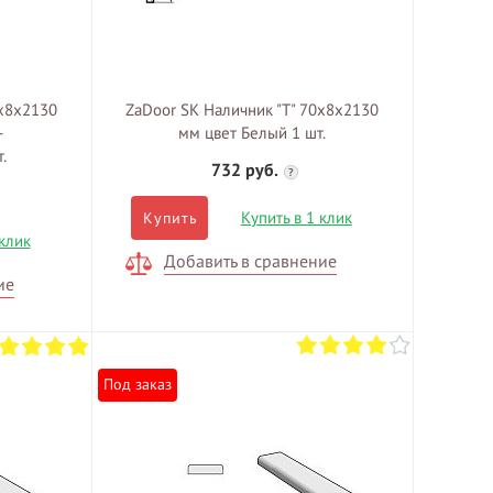
0х8х2130
ZaDoor SK Наличник "Т" 70х8х2130
-
мм цвет Белый 1 шт.
.
732 руб.
?
Купить в 1 клик
Купить
 клик
Добавить в сравнение
ие
Под заказ