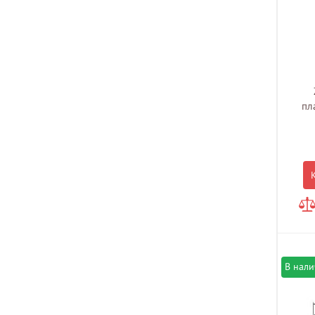
пл
В нал