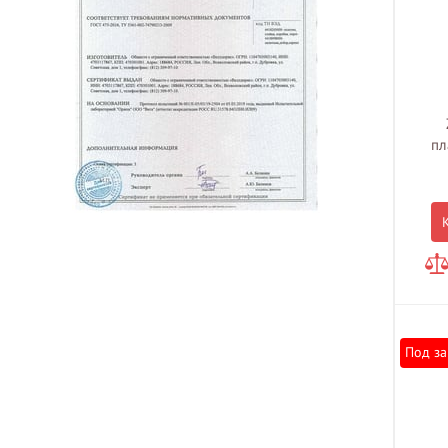
пл
Под за