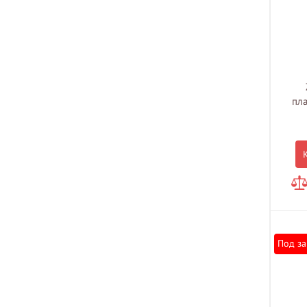
пла
Под за