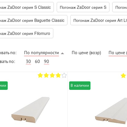
наж ZaDoor серия S Classic
Погонаж ZaDoor серия S
Погон
наж ZaDoor серия Baguette Classic
Погонаж ZaDoor серия Art Li
наж ZaDoor серия Filomuro
вать по:
По популярности
По цене (возр)
По цене 
ВЫГОДНОЕ ПРЕДЛОЖЕНИЕ
ТНАЯ ДОСТАВКА ОТ 40
ать по:
30
60
90
*
Двери фабрики
Краснодеревщик по
делах МКАД
выгодным ценам
ичии
В наличии