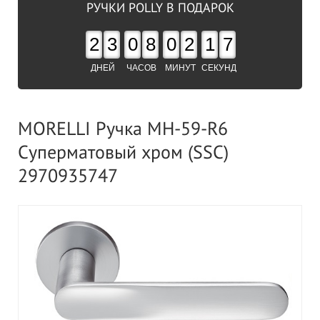
РУЧКИ POLLY В ПОДАРОК
2
3
0
8
0
2
1
6
ДНЕЙ
ЧАСОВ
МИНУТ
СЕКУНД
MORELLI Ручка MH-59-R6
Суперматовый хром (SSC)
2970935747