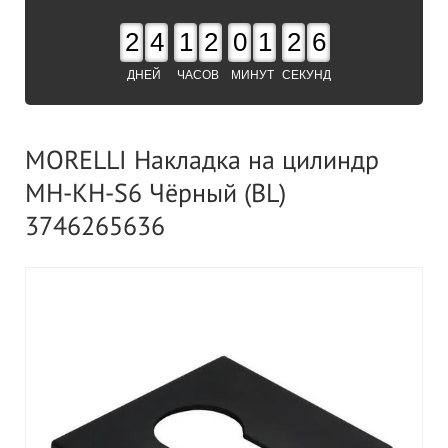
2
4
1
2
0
1
2
6
ДНЕЙ
ЧАСОВ
МИНУТ
СЕКУНД
MORELLI Накладка на цилиндр
MH-KH-S6 Чёрный (BL)
3746265636