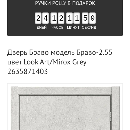
РУЧКИ POLLY В ПОДАРОК
2
4
1
2
1
1
5
8
ДНЕЙ
ЧАСОВ
МИНУТ
СЕКУНД
Дверь Браво модель Браво-2.55
цвет Look Art/Mirox Grey
2635871403