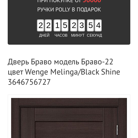
50000
ПРИ ПОКУПКЕ ОТ
РУЧКИ POLLY В ПОДАРОК
2
2
1
5
2
3
5
4
ДНЕЙ
ЧАСОВ
МИНУТ
СЕКУНД
Дверь Браво модель Браво-22
цвет Wenge Melinga/Black Shine
3646756727