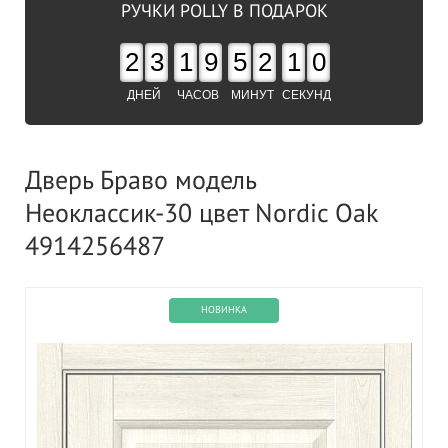
РУЧКИ POLLY В ПОДАРОК
2
3
1
9
5
2
1
0
ДНЕЙ
ЧАСОВ
МИНУТ
СЕКУНД
Дверь Браво модель
Неоклассик-30 цвет Nordic Oak
4914256487
НОВИНКА