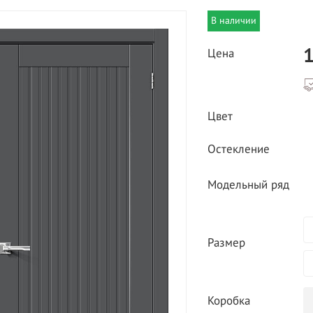
В наличии
1
Цена
Цвет
ВЫГОДНОЕ ПРЕДЛОЖЕНИЕ
Остекление
ТНАЯ ДОСТАВКА ОТ 40
*
Двери фабрики
Краснодеревщик по
Модельный ряд
делах МКАД
выгодным ценам
Размер
Коробка