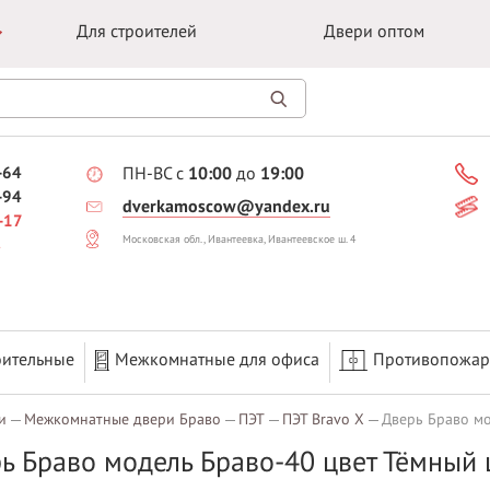
Для строителей
Двери оптом
-64
ПН-ВС с
10:00
до
19:00
-94
dverkamoscow@yandex.ru
-17
Московская обл., Ивантеевка, Ивантеевское ш. 4
оительные
Межкомнатные для офиса
Противопожа
и
Межкомнатные двери Браво
ПЭТ
ПЭТ Bravo X
Дверь Браво мо
ь Браво модель Браво-40 цвет Тёмный