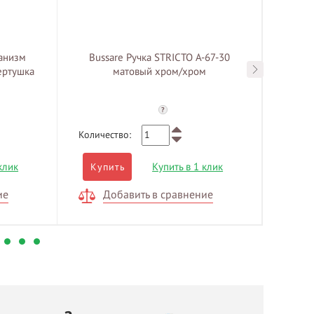
анизм
Bussare Ручка STRICTO A-67-30
Bussa
ертушка
матовый хром/хром
врезк
?
Количество:
Количе
клик
Купить в 1 клик
Купить
Куп
ие
Добавить в сравнение
Д