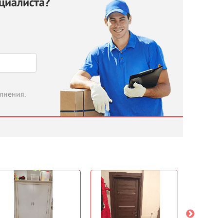
циалиста?
олнения.