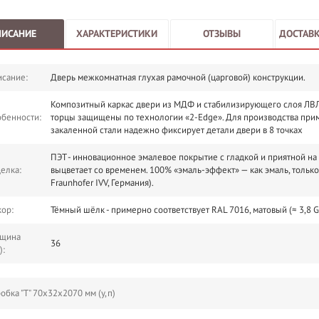
ПИСАНИЕ
ХАРАКТЕРИСТИКИ
ОТЗЫВЫ
ДОСТАВК
сание:
Дверь межкомнатная глухая рамочной (царговой) конструкции.
Композитный каркас двери из МДФ и стабилизирующего слоя ЛВЛ.
бенности:
торцы защищены по технологии «2-Edge». Для производства при
закаленной стали надежно фиксирует детали двери в 8 точках
ПЭТ - инновационное эмалевое покрытие c гладкой и приятной на
елка:
выцветает со временем. 100% «эмаль-эффект» — как эмаль, тольк
Fraunhofer IVV, Германия).
ор:
Тёмный шёлк - примерно соответствует RAL 7016, матовый (≈ 3,8 G
лщина
36
):
обка "Т" 70х32х2070 мм (у,п)