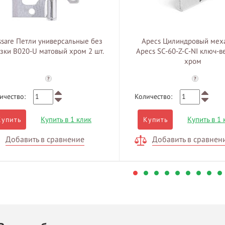
ssare Петли универсальные без
Apecs Цилиндровый мех
зки B020-U матовый хром 2 шт.
Apecs SC-60-Z-C-NI ключ-в
хром
?
?
ичество:
Количество:
Купить в 1 клик
Купить в 1 
Купить
Купить
Добавить в сравнение
Добавить в сравнен