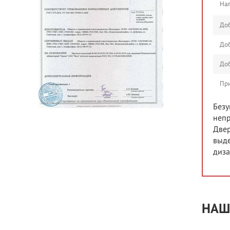
Нал
До
До
До
При
Безу
непр
Двер
выде
диза
НАШ