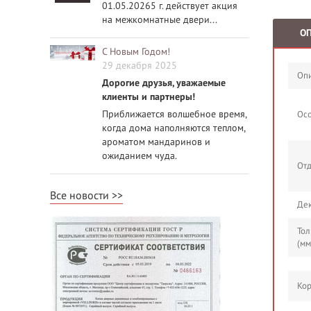
01.05.20265 г. действует акция
на межкомнатные двери...
О
С Новым Годом!
29 декабря 2025
Опи
Дорогие друзья, уважаемые
клиенты и партнеры!
Приближается волшебное время,
Осо
когда дома наполняются теплом,
ароматом мандаринов и
ожиданием чуда.
Отд
Все новости
Дек
То
(мм
Кор