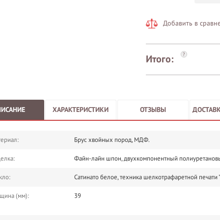
Добавить в сравн
?
Итого:
ПИСАНИЕ
ХАРАКТЕРИСТИКИ
ОТЗЫВЫ
ДОСТАВК
ериал:
Брус хвойных пород, МДФ.
елка:
Файн-лайн шпон, двухкомпонентный полиуретановы
кло:
Сатинато белое, техника шелкотрафаретной печати "
щина (мм):
39