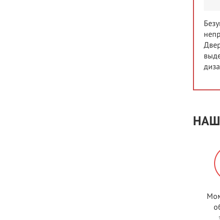
Безу
непр
Двер
выде
диза
НАШ
Мом
о