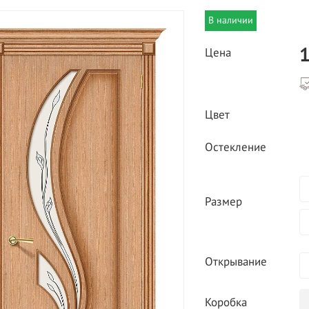
В наличии
1
Цена
Цвет
ВЫГОДНОЕ ПРЕДЛОЖЕНИЕ
Остекление
ТНАЯ ДОСТАВКА ОТ 40
*
Двери фабрики
Краснодеревщик по
делах МКАД
выгодным ценам
Размер
Открывание
Коробка