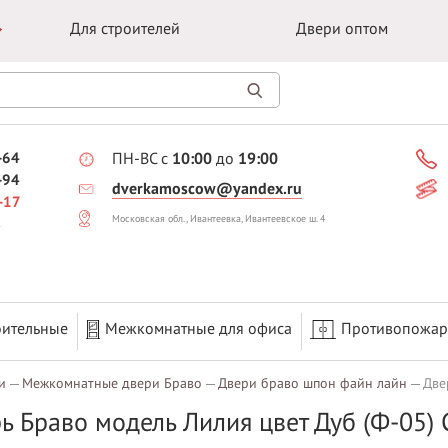
Для строителей
Двери оптом
-64
ПН-ВС с
10:00
до
19:00
-94
dverkamoscow@yandex.ru
-17
Московская обл., Ивантеевка, Ивантеевское ш. 4
оительные
Межкомнатные для офиса
Противопожа
и
Межкомнатные двери Браво
Двери браво шпон файн лайн
Две
ь Браво модель Лилия цвет Дуб (Ф-05)