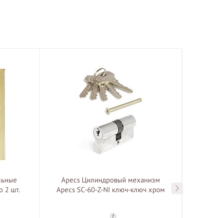
льные
Apecs Цилиндровый механизм
Bussa
 2 шт.
Apecs SC-60-Z-NI ключ-ключ хром
врезк
?