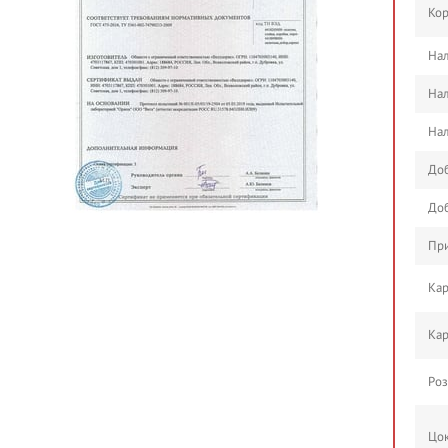
Кор
На
На
Нал
До
До
При
Кар
Кар
Роз
Цо