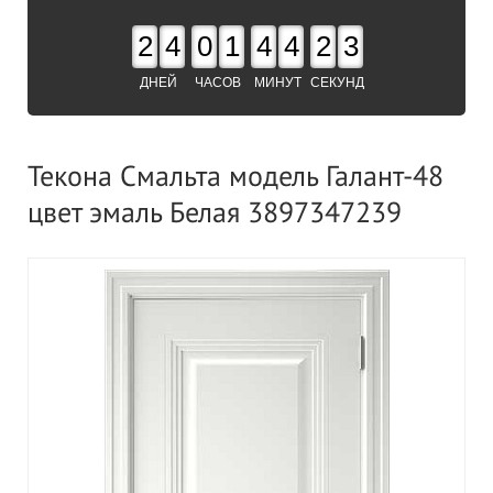
2
4
0
1
4
4
2
3
ДНЕЙ
ЧАСОВ
МИНУТ
СЕКУНД
Текона Смальта модель Галант-48
цвет эмаль Белая 3897347239