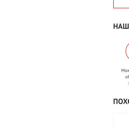
НАШ
Мом
о
ПОХ