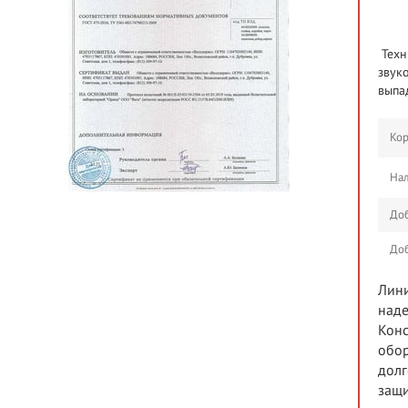
Техн
звук
выпа
Кор
На
До
До
Лини
наде
Конс
обор
долг
защи