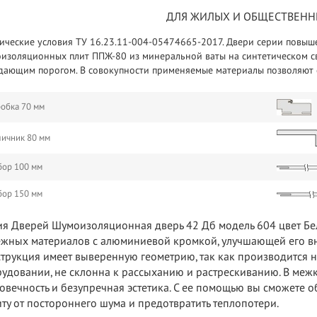
ДЛЯ ЖИЛЫХ И ОБЩЕСТВЕНН
ические условия ТУ 16.23.11-004-05474665-2017. Двери серии повы
оизоляционных плит ППЖ-80 из минеральной ваты на синтетическом св
дающим порогом. В совокупности применяемые материалы позволяют 
обка 70 мм
личник 80 мм
бор 100 мм
бор 150 мм
я Дверей Шумоизоляционная дверь 42 Дб модель 604 цвет Бел
жных материалов с алюминиевой кромкой, улучшающей его в
трукция имеет выверенную геометрию, так как производится
удовании, не склонна к рассыханию и растрескиванию. В межк
овечность и безупречная эстетика. С ее помощью вы сможете 
ту от постороннего шума и предотвратить теплопотери.