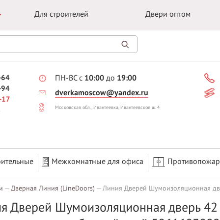
Для строителей
Двери оптом
-64
ПН-ВС с
10:00
до
19:00
-94
dverkamoscow@yandex.ru
-17
Московская обл., Ивантеевка, Ивантеевское ш. 4
оительные
Межкомнатные для офиса
Противопожа
и
Дверная Линия (LineDoors)
Линия Дверей Шумоизоляционная двер
я Дверей Шумоизоляционная дверь 42 