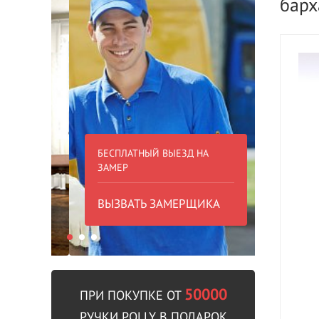
барх
БЕСПЛАТНЫЙ ВЫЕЗД НА
БЕСПЛА
ЗАМЕР
000 РУБ
ВЫЗВАТЬ ЗАМЕРЩИКА
В пре
50000
ПРИ ПОКУПКЕ ОТ
РУЧКИ POLLY В ПОДАРОК