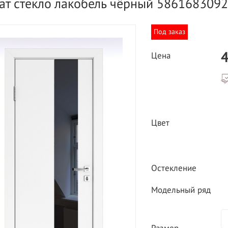
ат стекло лакобель чёрный 586168309
Под заказ
4
Цена
ВЫГОДНОЕ ПРЕДЛОЖЕНИЕ
ТНАЯ ДОСТАВКА ОТ 40
*
Двери фабрики
Цвет
Краснодеревщик по
делах МКАД
выгодным ценам
Остекление
Модельный ряд