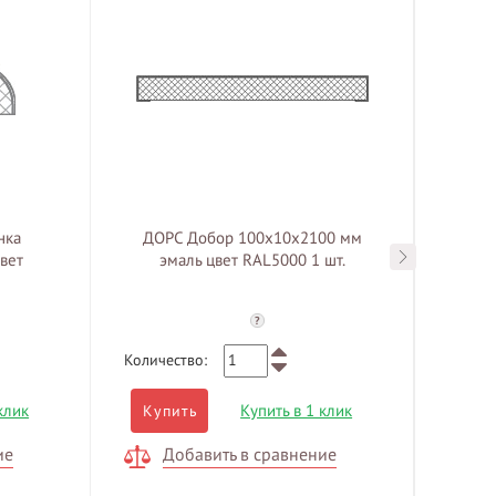
нка
ДОРС Добор 100х10х2100 мм
ДОР
вет
эмаль цвет RAL5000 1 шт.
эмаль
?
Количество:
Количе
клик
Купить в 1 клик
Купить
Куп
ие
Добавить в сравнение
Д