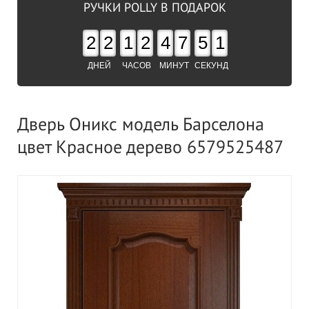
РУЧКИ POLLY В ПОДАРОК
2
2
1
2
4
7
5
0
ДНЕЙ
ЧАСОВ
МИНУТ
СЕКУНД
Дверь Оникс модель Барселона
цвет Красное дерево 6579525487