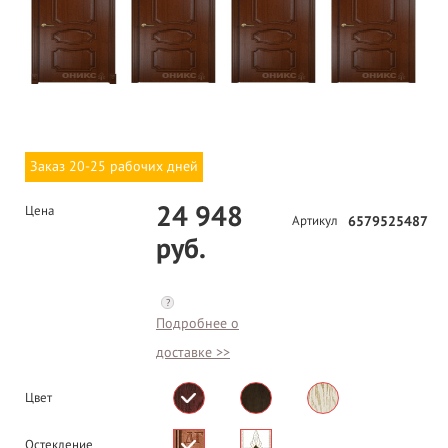
Заказ 20-25 рабочих дней
24 948
Цена
Артикул
6579525487
руб.
?
Подробнее о
доставке >>
Цвет
Остекление