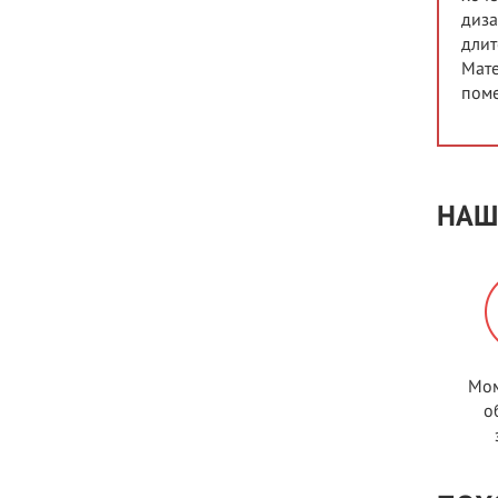
диза
длит
Мате
пом
НАШ
Мом
о