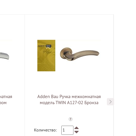
натная
Adden Bau Ручка межкомнатная
Adde
ром
модель TWIN A127-02 Бронза
мо
?
Количество:
Количе