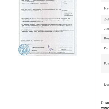
Нал
Доб
Доб
Во
Ка
Роз
Цо
Оник
хоче