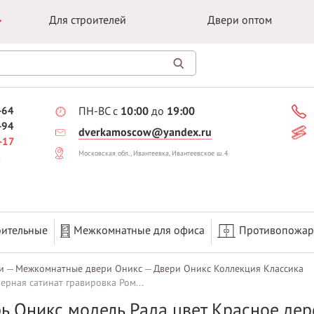
Для строителей
Двери оптом
-64
ПН-ВС с
10:00
до
19:00
-94
dverkamoscow@yandex.ru
-17
Московская обл., Ивантеевка, Ивантеевское ш. 4
оительные
Межкомнатные для офиса
Противопожа
и
Межкомнатные двери Оникс
Двери Оникс Коллекция Классика
ерная сатинат гравировка Ром...
ь Оникс модель Рада цвет Красное дер