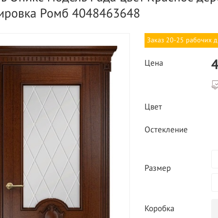
ировка Ромб 4048463648
Заказ 20-25 рабочих 
4
Цена
ВЫГОДНОЕ ПРЕДЛОЖЕНИЕ
Цвет
ТНАЯ ДОСТАВКА ОТ 40
*
Двери фабрики
Остекление
Краснодеревщик по
делах МКАД
выгодным ценам
Размер
Коробка