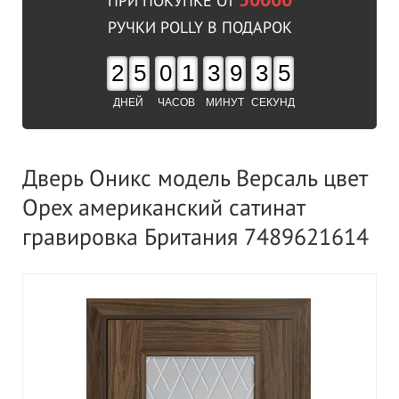
50000
ПРИ ПОКУПКЕ ОТ
РУЧКИ POLLY В ПОДАРОК
2
5
0
1
3
9
3
5
ДНЕЙ
ЧАСОВ
МИНУТ
СЕКУНД
Дверь Оникс модель Версаль цвет
Орех американский сатинат
гравировка Британия 7489621614