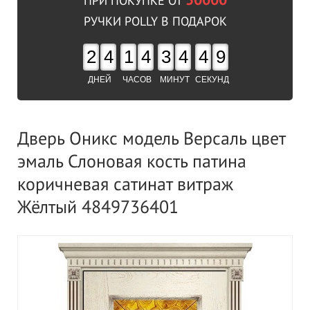
50000
ПРИ ПОКУПКЕ ОТ
РУЧКИ POLLY В ПОДАРОК
2
4
1
4
3
4
4
8
ДНЕЙ
ЧАСОВ
МИНУТ
СЕКУНД
Дверь Оникс модель Версаль цвет
эмаль Слоновая кость патина
коричневая сатинат витраж
Жёлтый 4849736401