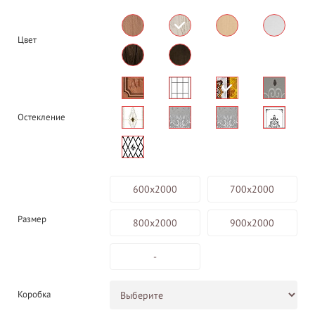
Цвет
Остекление
600х2000
700х2000
Размер
800х2000
900х2000
-
Коробка