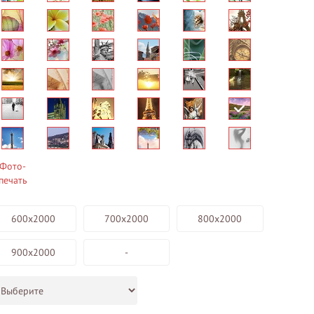
Фото-
печать
600х2000
700х2000
800х2000
900х2000
-