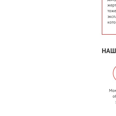
жерт
тоже
эксп
кото
НАШ
Мом
о