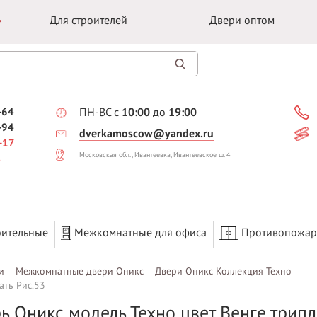
Для строителей
Двери оптом
-64
ПН-ВС с
10:00
до
19:00
-94
dverkamoscow@yandex.ru
-17
Московская обл., Ивантеевка, Ивантеевское ш. 4
оительные
Межкомнатные для офиса
Противопожа
и
Межкомнатные двери Оникс
Двери Оникс Коллекция Техно
ать Рис.53
ь Оникс модель Техно цвет Венге трипл