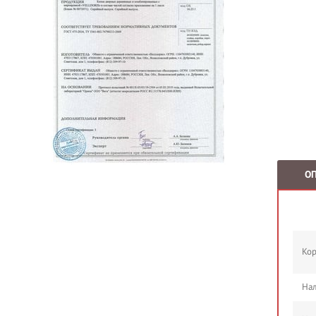
О
Кор
Нал