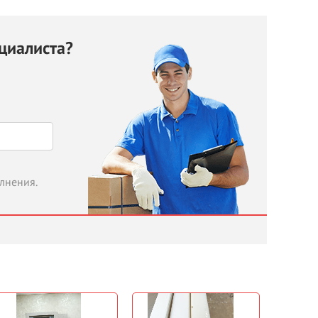
циалиста?
олнения.