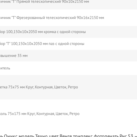
ичник "Т" Прямой телескопический 90х10х2150 мм
ичник "Т" Фрезерованный телескопический 90х16х2150 мм
ор 100,150х10х2050 мм кромка с одной стороны
ор "Т" 100,150х10х2050 мм паз с одной стороны
звышение 35 мм
питель
етка 75х75 мм Круг, Контурная, Цветок, Ретро
коль 75х175 мм Круг, Контурная, Цветок, Ретро
ь Оникс модель Техно цвет Венге триплекс фотопечать Рис.53 —