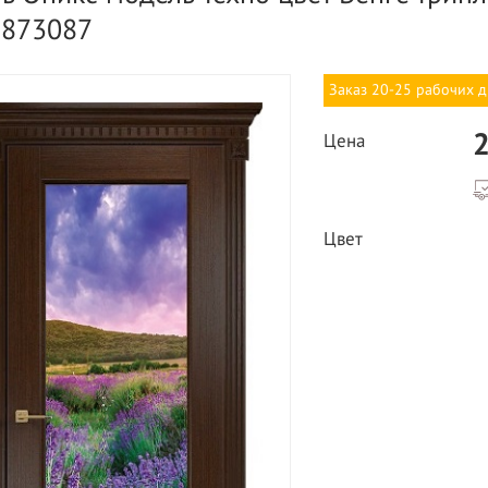
3873087
Заказ 20-25 рабочих 
2
Цена
ВЫГОДНОЕ ПРЕДЛОЖЕНИЕ
Цвет
ТНАЯ ДОСТАВКА ОТ 40
*
Двери фабрики
Краснодеревщик по
делах МКАД
выгодным ценам