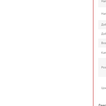
Нал
Нал
Доб
Доб
Во
Ка
Роз
Цо
Двер