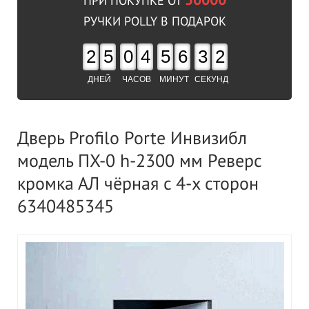
50000
ПРИ ПОКУПКЕ ОТ
РУЧКИ POLLY В ПОДАРОК
2
5
0
4
5
6
3
2
ДНЕЙ
ЧАСОВ
МИНУТ
СЕКУНД
Дверь Profilo Porte Инвизибл
модель ПХ-0 h-2300 мм Реверс
кромка АЛ чёрная c 4-x сторон
6340485345