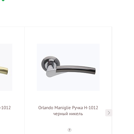
H-1012
Orlando Maniglie Ручка H-1012
Orla
черный никель
?