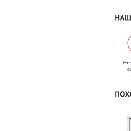
НАШ
Мом
о
ПОХ