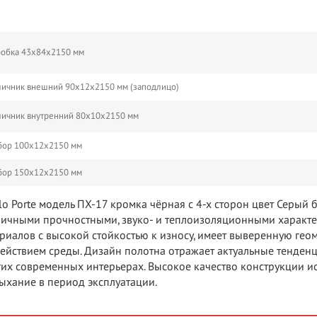
обка 43х84х2150 мм
ичник внешний 90х12х2150 мм (заподлицо)
ичник внутренний 80х10х2150 мм
бор 100х12х2150 мм
бор 150х12х2150 мм
ilo Porte модель ПХ-17 кромка чёрная с 4-х сторон цвет Серый
личными прочностными, звуко- и теплоизоляционными характ
риалов с высокой стойкостью к износу, имеет выверенную гео
ействием среды. Дизайн полотна отражает актуальные тенденц
их современных интерьерах. Высокое качество конструкции и
ыхание в период эксплуатации.