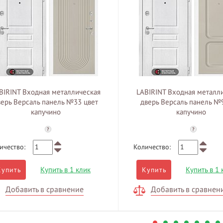
BIRINT Входная металлическая
LABIRINT Входная металл
верь Версаль панель №33 цвет
дверь Версаль панель №
капучино
капучино
?
?
ичество:
Количество:
Купить в 1 клик
Купить в 1 
Купить
Купить
Добавить в сравнение
Добавить в сравнен