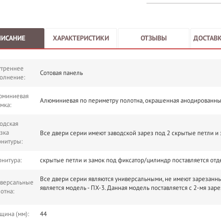
ПИСАНИЕ
ХАРАКТЕРИСТИКИ
ОТЗЫВЫ
ДОСТАВК
утреннее
Сотовая панель
олнение:
юминиевая
Алюминиевая по периметру полотна, окрашенная анодированны
мка:
одская
зка
Все двери серии имеют заводской зарез под 2 скрытые петли и
нитуры:
нитура:
скрытые петли и замок под фиксатор/цилиндр поставляется отд
Все двери серии являются универсальными, не имеют зарезанны
иверсальные
является модель - ПХ-3. Данная модель поставляется с 2-мя зар
отна:
щина (мм):
44