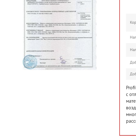
Кор
Нал
Нал
До
До
Prof
с от
мате
возд
мног
расс