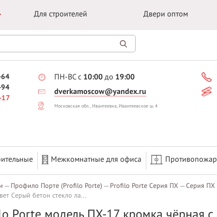
Для строителей
Двери оптом
-64
ПН-ВС с
10:00
до
19:00
-94
dverkamoscow@yandex.ru
-17
Московская обл., Ивантеевка, Ивантеевское ш. 4
оительные
Межкомнатные для офиса
Противопожа
и
Профило Порте (Profilo Porte)
Profilo Porte Серия ПХ
Серия ПХ
вет Серый бетон стекло ла...
ilo Porte модель ПХ-17 кромка чёрная с