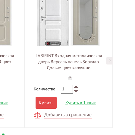
ическая
LABIRINT Входная металлическая
LABIR
9 цвет
дверь Версаль панель Зеркало
двер
Дольче цвет капучино
?
Количество:
Количе
клик
Купить в 1 клик
Купить
Куп
ие
Добавить в сравнение
Д