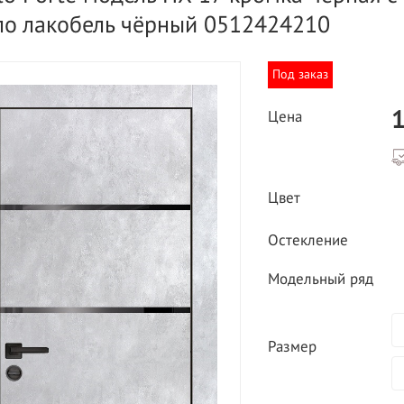
ло лакобель чёрный 0512424210
Под заказ
1
Цена
ВЫГОДНОЕ ПРЕДЛОЖЕНИЕ
Цвет
ТНАЯ ДОСТАВКА ОТ 40
*
Двери фабрики
Остекление
Краснодеревщик по
делах МКАД
выгодным ценам
Модельный ряд
Размер