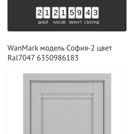
2
1
2
1
5
9
4
2
ДНЕЙ
ЧАСОВ
МИНУТ
СЕКУНД
WanMark модель София-2 цвет
Ral7047 6350986183