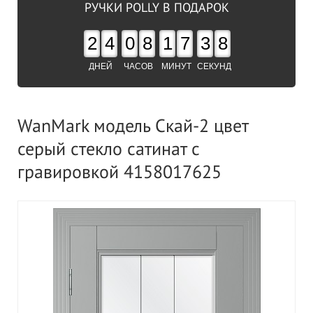
РУЧКИ POLLY В ПОДАРОК
2
4
0
8
1
7
3
8
ДНЕЙ
ЧАСОВ
МИНУТ
СЕКУНД
WanMark модель Скай-2 цвет
серый стекло сатинат с
гравировкой 4158017625