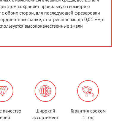
анных с изменением внешней среды, все детали
 при этом сохраняет правильную геометрию
 с обоих сторон, для последующей фрезеровки
рдинатном станке, с погрешностью до 0,01 мм, с
спользуется высококачественные эмали
е качество
Широкий
Гарантия сроком
верей
ассортимент
1 год