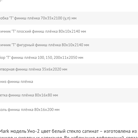
обка "Т" финиш плёнка 70х35х2100 (у,п) мм
ичник "Т" плоский финиш плёнка 80х10х2140 мм
ичник "Т" фигурный финиш плёнка 80х10х2140 мм
ор "Т" финиш плёнка 100, 150, 200х11х2050 мм
творная финиш плёнка 35х6х2020 мм
рниз финиш плёнка
етка финиш плёнка 80х16х80 мм
коль финиш плёнка 80х16х200 мм
ark модель Уно-2 цвет белый стекло сатинат – изготовлена и