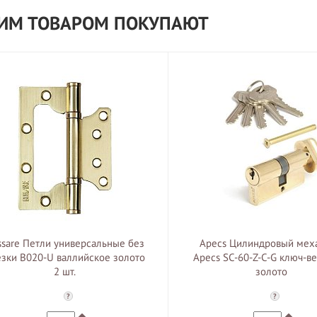
ТИМ ТОВАРОМ ПОКУПАЮТ
ssare Петли универсальные без
Apecs Цилиндровый мех
езки B020-U валлийское золото
Apecs SC-60-Z-C-G ключ-в
2 шт.
золото
?
?