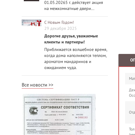
01.05.20265 г. действует акция
на межкомнатные двери...
С Новым Годом!
29 декабря 2025
Дорогие друзья, уважаемые
клиенты и партнеры!
Приближается волшебное время,
когда дома наполняются теплом,
О
ароматом мандаринов и
ожиданием чуда.
Мат
Все новости
Де
Ос
Отд
То
(мм