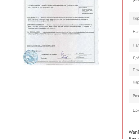
Кор
Нал
Нал
Доб
При
Ка
Роз
Цо
WanM