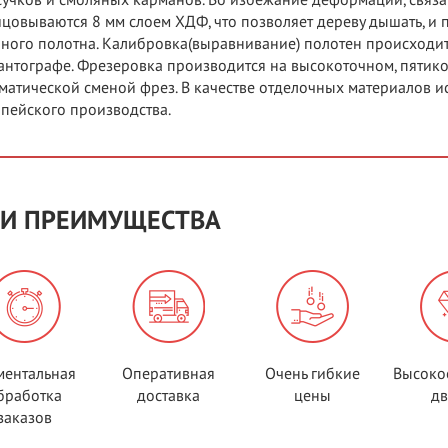
сучков и смоляных карманов. Во избежание деформаций, связ
цовываются 8 мм слоем ХДФ, что позволяет дереву дышать, и
ного полотна. Калибровка(выравнивание) полотен происходит
антографе. Фрезеровка производится на высокоточном, пятикоо
матической сменой фрез. В качестве отделочных материалов и
пейского производства.
И ПРЕИМУЩЕСТВА
ентальная
Оперативная
Очень гибкие
Высоко
бработка
доставка
цены
д
заказов