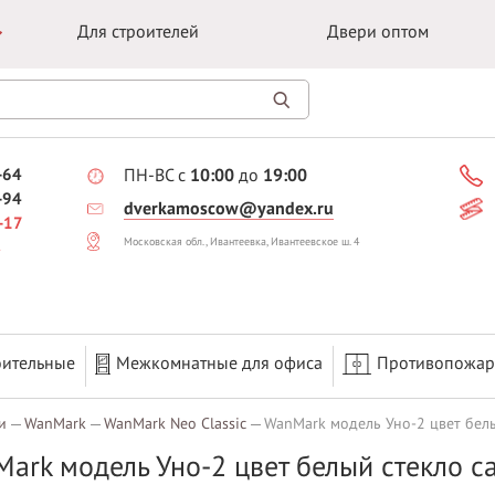
Для строителей
Двери оптом
-64
ПН-ВС с
10:00
до
19:00
-94
dverkamoscow@yandex.ru
-17
Московская обл., Ивантеевка, Ивантеевское ш. 4
оительные
Межкомнатные для офиса
Противопожа
и
WanMark
WanMark Neo Classic
WanMark модель Уно-2 цвет белы
ark модель Уно-2 цвет белый стекло с