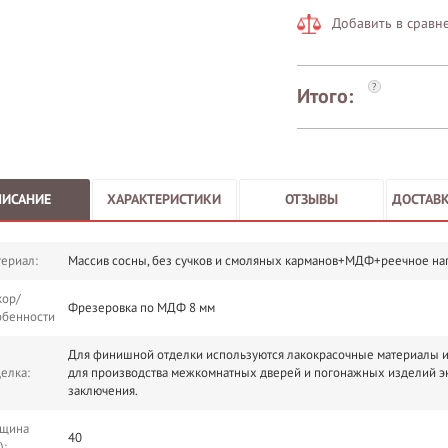
Добавить в сравн
?
Итого:
ПИСАНИЕ
ХАРАКТЕРИСТИКИ
ОТЗЫВЫ
ДОСТАВК
ериал:
Массив сосны, без сучков и смоляных карманов+МДФ+реечное н
кор/
Фрезеровка по МДФ 8 мм
обенности
Для финишной отделки используются лакокрасочные материалы ит
елка:
для производства межкомнатных дверей и погонажных изделий э
заключения.
лщина
40
):