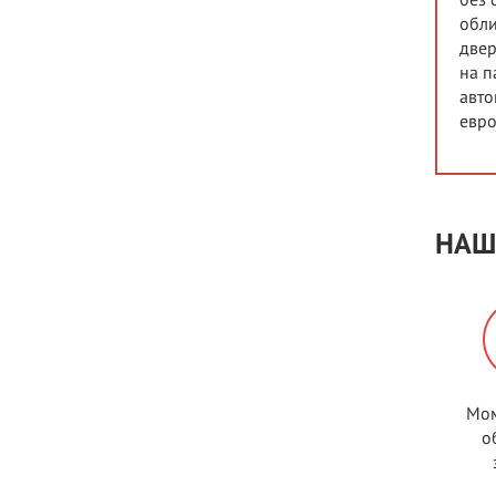
без 
обли
двер
на п
авто
евро
НАШ
Мом
о