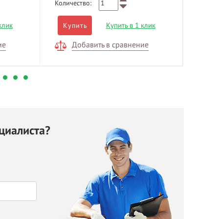
Количество:
Количе
клик
Купить в 1 клик
Купить
Куп
ие
Добавить в сравнение
Д
циалиста?