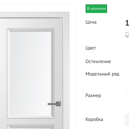
В наличии
1
Цена
Цвет
ВЫГОДНОЕ ПРЕДЛОЖЕНИЕ
Остекление
ТНАЯ ДОСТАВКА ОТ 40
*
Двери фабрики
Модельный ряд
Краснодеревщик по
делах МКАД
выгодным ценам
Размер
Коробка