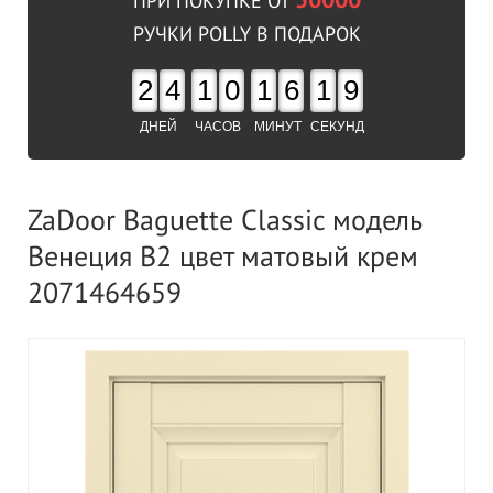
50000
ПРИ ПОКУПКЕ ОТ
РУЧКИ POLLY В ПОДАРОК
2
4
1
0
1
6
1
8
ДНЕЙ
ЧАСОВ
МИНУТ
СЕКУНД
ZaDoor Baguette Classic модель
Венеция В2 цвет матовый крем
2071464659