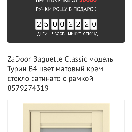
50000
ПРИ ПОКУПКЕ ОТ
РУЧКИ POLLY В ПОДАРОК
2
5
0
0
2
2
2
0
ДНЕЙ
ЧАСОВ
МИНУТ
СЕКУНД
ZaDoor Baguette Classic модель
Турин В4 цвет матовый крем
стекло сатинато с рамкой
8579274319