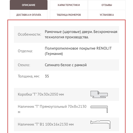
ОПИСАНИЕ
ХАРАКТЕРИСТИКИ
ОТЗЫВЫ
ДОСТАВКА И ОПЛАТА
ТАБЛИЦА РАЗМЕРОВ
УСТАНОВКА
Рамочные (царговые) двери. Бескромочная
Особенности:
технология производства.
Полипропиленовое покрытие RENOLIT
Отделка:
(Германия)
Стекло:
Сатинато белое с рамкой
Толщина, мм:
35
Коробка "Т" 70х30х2050 мм
Наличник "Т" Прямоугольный 70х8х2130
м
Наличник "Т" В1 100х16х2130 мм