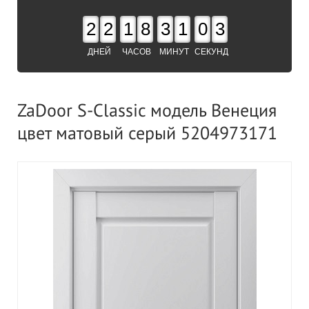
2
2
1
8
3
1
0
2
ДНЕЙ
ЧАСОВ
МИНУТ
СЕКУНД
ZaDoor S-Classic модель Венеция
цвет матовый серый 5204973171