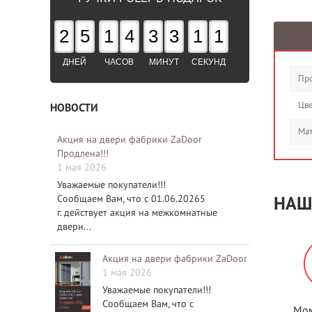
2
5
1
4
3
3
1
0
ДНЕЙ
ЧАСОВ
МИНУТ
СЕКУНД
Про
Цве
НОВОСТИ
Мат
Акция на двери фабрики ZaDoor
Продлена!!!
1 мая 2026
Уважаемые покупатели!!!
Сообщаем Вам, что с 01.06.20265
НАШ
г. действует акция на межкомнатные
двери...
Акция на двери фабрики ZaDoor
1 мая 2026
Уважаемые покупатели!!!
Сообщаем Вам, что с
Мом