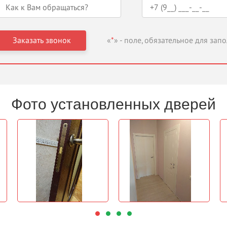
«
*
» - поле, обязательное для зап
Фото установленных дверей