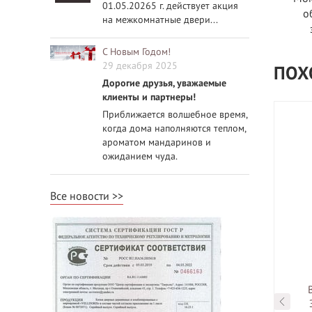
01.05.20265 г. действует акция
о
на межкомнатные двери...
С Новым Годом!
29 декабря 2025
ПОХ
Дорогие друзья, уважаемые
клиенты и партнеры!
Приближается волшебное время,
когда дома наполняются теплом,
ароматом мандаринов и
ожиданием чуда.
Все новости
-33 цвет
ВФД модель Эмалекс-33 цвет
 Лакобель
Эмалекс серый стекло Сатин