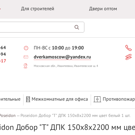
Для строителей
Двери оптом
-64
ПН-ВС с
10:00
до
19:00
-94
dverkamoscow@yandex.ru
-17
Московская обл., Ивантеевка, Ивантеевское ш. 4
оительные
Межкомнатные для офиса
Противопожа
Poseidon
Poseidon Добор "T" ДПК 150х8х2200 мм цвет белый 1 шт.
idon Добор "T" ДПК 150х8х2200 мм цве