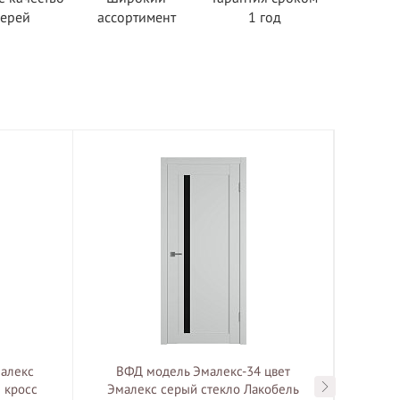
верей
ассортимент
1 год
алекс
ВФД модель Эмалекс-34 цвет
ВФД
 кросс
Эмалекс серый стекло Лакобель
Эма