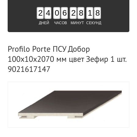
2
4
0
6
2
8
1
8
ДНЕЙ
ЧАСОВ
МИНУТ
СЕКУНД
Profilo Porte ПСУ Добор
100х10х2070 мм цвет Зефир 1 шт.
9021617147