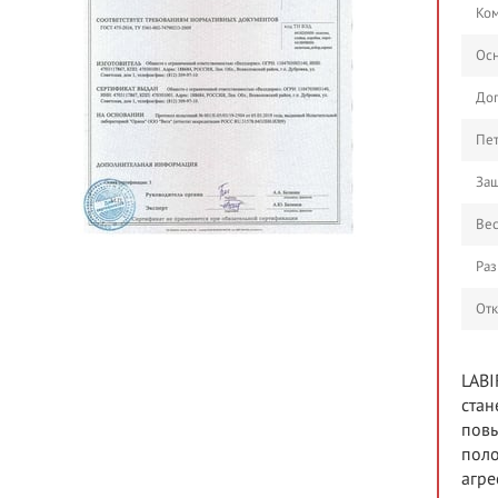
Ком
Осн
До
Пе
Защ
Ве
Раз
От
LABI
стан
повы
поло
агре