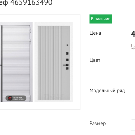
еф 4659163490
В наличии
4
Цена
ВЫГОДНОЕ ПРЕДЛОЖЕНИЕ
Цвет
ТНАЯ ДОСТАВКА ОТ 40
*
Двери фабрики
Краснодеревщик по
делах МКАД
выгодным ценам
Модельный ряд
Размер