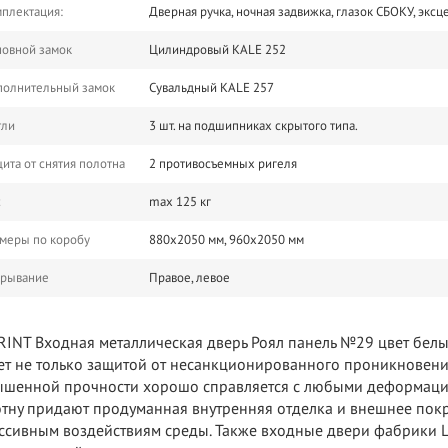
плектация:
Дверная ручка, ночная задвижка, глазок СБОКУ, эксц
овной замок
Цилиндровый KALE 252
полнительный замок
Сувальдный KALE 257
тли
3 шт. на подшипниках скрытого типа.
ита от снятия полотна
2 противосъемных ригеля
с
m​ax 125 кг
меры по коробу
880х2050 мм, 960х2050 мм​
крывание
Правое, левое
RINT Входная металлическая дверь Роял панель №29 цвет белы
ет не только защитой от несанкционированного проникновени
шенной прочности хорошо справляется с любыми деформацио
тну придают продуманная внутренняя отделка и внешнее покры
ссивным воздействиям среды. Также входные двери фабрики 