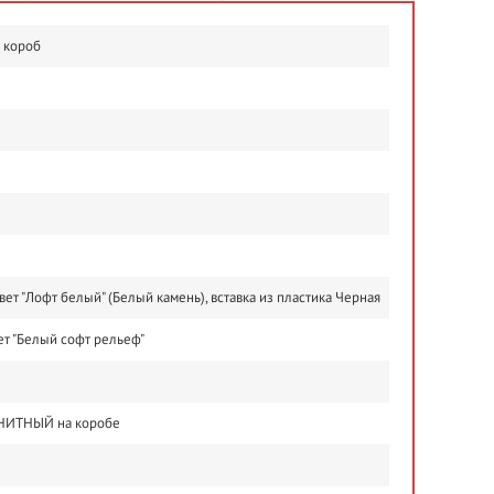
й короб
т "Лофт белый" (Белый камень), вставка из пластика Черная
ет "Белый софт рельеф"
АГНИТНЫЙ на коробе