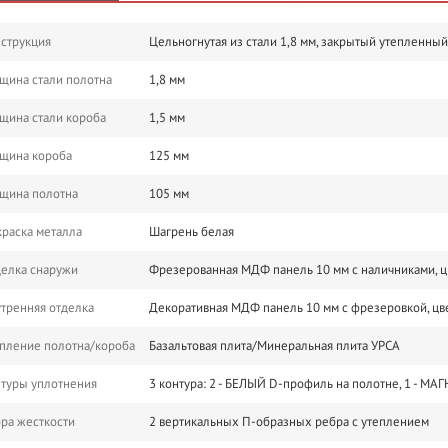
струкция
Цельногнутая из стали 1,8 мм, закрытый утепленны
щина стали полотна
1,8 мм
щина стали короба
1,5 мм
щина короба
125 мм
щина полотна
105 мм
раска металла
Шагрень белая
елка снаружи
Фрезерованная МДФ панель 10 мм с наличниками, цве
тренняя отделка
Декоративная МДФ панель 10 мм с фрезеровкой, цв
пление полотна/короба
Базальтовая плита/Минеральная плита УРСА
туры уплотнения
3 контура: 2 - БЕЛЫЙ D-профиль на полотне, 1 - М
ра жесткости
2 вертикальных П-образных ребра с утеплением