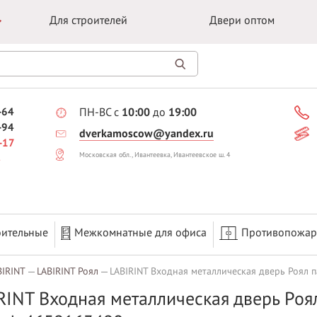
Для строителей
Двери оптом
-64
ПН-ВС с
10:00
до
19:00
-94
dverkamoscow@yandex.ru
-17
Московская обл., Ивантеевка, Ивантеевское ш. 4
оительные
Межкомнатные для офиса
Противопожа
BIRINT
LABIRINT Роял
LABIRINT Входная металлическая дверь Роял 
RINT Входная металлическая дверь Роя