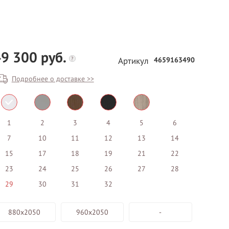
9 300 руб.
?
4659163490
Артикул
Подробнее о доставке >>
БЕСПЛАТНЫЙ ВЫЕЗД НА
ЗАМЕР
1
2
3
4
5
6
7
10
11
12
13
14
ВЫЗВАТЬ ЗАМЕРЩИКА
15
17
18
19
21
22
23
24
25
26
27
28
29
30
31
32
880х2050
960х2050
-