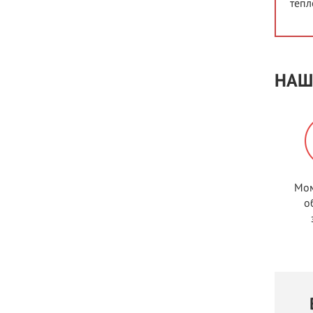
тепл
НАШ
Мом
о