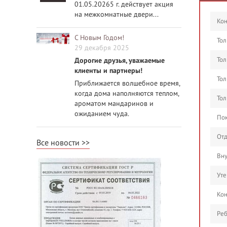
01.05.20265 г. действует акция
на межкомнатные двери...
Кон
С Новым Годом!
Тол
29 декабря 2025
Тол
Дорогие друзья, уважаемые
клиенты и партнеры!
Тол
Приближается волшебное время,
когда дома наполняются теплом,
Тол
ароматом мандаринов и
ожиданием чуда.
Пок
Отд
Все новости
Вну
Уте
Кон
Реб