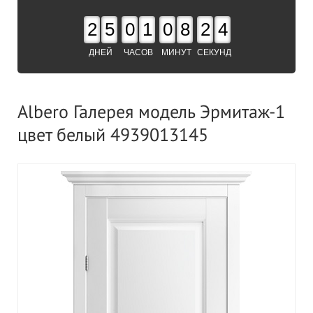
2
5
0
1
0
8
2
3
ДНЕЙ
ЧАСОВ
МИНУТ
СЕКУНД
Albero Галерея модель Эрмитаж-1
цвет белый 4939013145