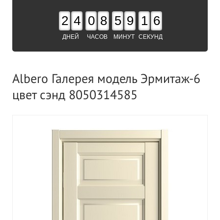
2
4
0
8
5
9
1
5
ДНЕЙ
ЧАСОВ
МИНУТ
СЕКУНД
Albero Галерея модель Эрмитаж-6
цвет сэнд 8050314585