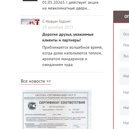
01.05.20265 г. действует акция
на межкомнатные двери...
О
С Новым Годом!
29 декабря 2025
Дорогие друзья, уважаемые
Осо
клиенты и партнеры!
По
Приближается волшебное время,
когда дома наполняются теплом,
Тол
ароматом мандаринов и
ожиданием чуда.
Кор
Все новости
Нал
Нал
Нал