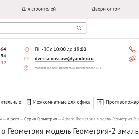
Для строителей
Двери оптом
-64
ПН-ВС с
10:00
до
19:00
-94
dverkamoscow@yandex.ru
-17
Московская обл., Ивантеевка, Ивантеевское ш. 4
оительные
Межкомнатные для офиса
Противопожа
и
Albero
Серия Геометрия
Albero Геометрия модель Геометрия-2 
ro Геометрия модель Геометрия-2 эмал