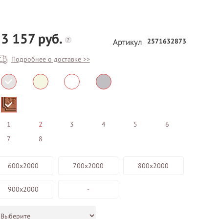
3 157 руб.
?
2571632873
Артикул
Подробнее о доставке >>
БЕСПЛАТНЫЙ ВЫЕЗД НА
ЗАМЕР
1
2
3
4
5
6
7
8
ВЫЗВАТЬ ЗАМЕРЩИКА
600х2000
700х2000
800х2000
900х2000
-