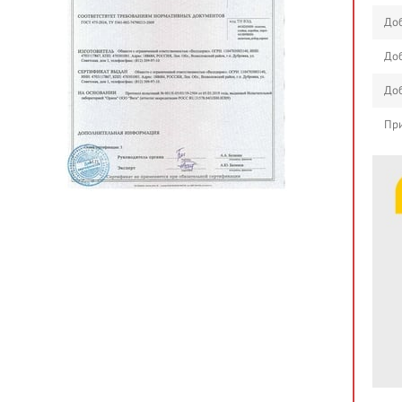
Доб
Доб
Доб
При