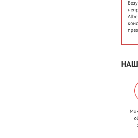
Безу
непр
Albe
конс
през
НАШ
Мом
о