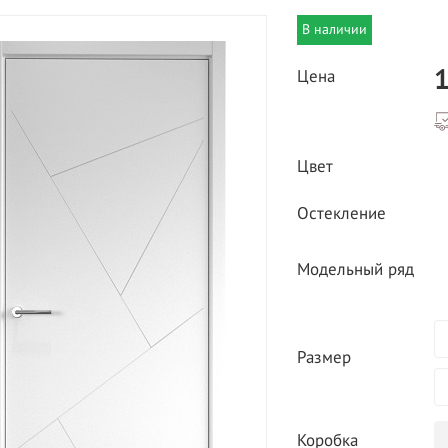
В наличии
1
Цена
Цвет
ВЫГОДНОЕ ПРЕДЛОЖЕНИЕ
Остекление
ТНАЯ ДОСТАВКА ОТ 40
*
Двери фабрики
Краснодеревщик по
Модельный ряд
делах МКАД
выгодным ценам
Размер
Коробка