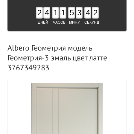
2
4
1
1
5
3
4
1
ДНЕЙ
ЧАСОВ
МИНУТ
СЕКУНД
Albero Геометрия модель
Геометрия-3 эмаль цвет латте
3767349283