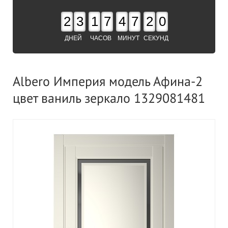
2
3
1
7
4
7
1
9
ДНЕЙ
ЧАСОВ
МИНУТ
СЕКУНД
Albero Империя модель Афина-2
цвет ваниль зеркало 1329081481